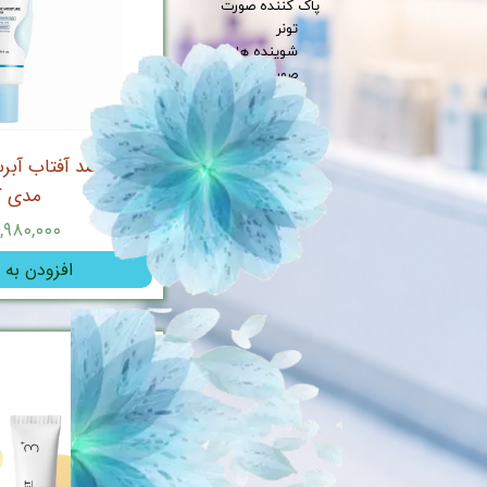
پاک کننده صورت
تونر
شوینده های
صورت
سرم ضد آفتاب آبرس
مدی ک
۲,۹۸۰,۰۰۰ توما
افزودن به 
کره جنوبی