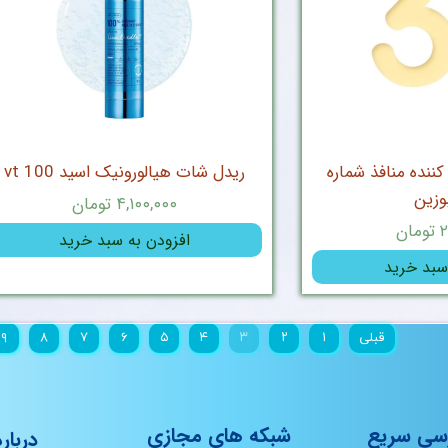
ننده منافذ شماره
ریدل شات هیالورونیک اسید 100 vt
۴,۱۰۰,۰۰۰ تومان
ن
افزودن به سبد خرید
سبد خرید
قبلی
۱
۲
۳
۴
۵
۶
۷
۸
۹
سی سریع
شبکه های مجازی
درباره