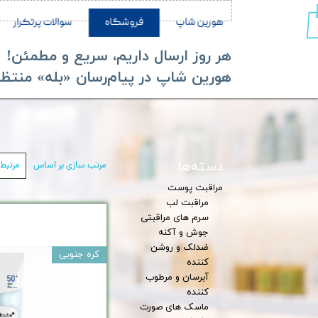
هورین شاپ
فروشگاه
سوالات پرتکرار
هر روز ارسال داریم، سریع و مطمئن!
​​​​​​​هورین شاپ در پیام‌رسان «بله» منتظر ش
دسته‌ها
مرتب سازی بر اساس
مرتبط‌
مراقبت پوست
مراقبت لب
سرم های مراقبتی
جوش و آکنه
ضدلک و روشن
کره جنوبی
کننده
آبرسان و مرطوب
کننده
ماسک های صورت