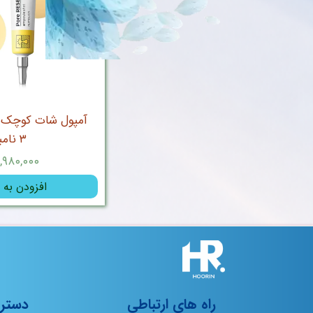
آمپول شات کوچک‌ ک
۳ نامبوزین
۲,۹۸۰,۰۰۰ توما
افزودن به 
راه های ارتباطی
دستر