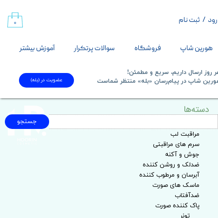
رود
/
ثبت نام
حساب کاربری من
۰
تغییر گذر واژه
هورین شاپ
فروشگاه
سوالات پرتکرار
آموزش بیشتر
سفارشات
 روز ارسال داریم، سریع و مطمئن!
عضویت در (بله)
​​​​​هورین شاپ در پیام‌رسان «بله» منتظر شماست​​​​​​​
خروج از حساب کاربری
دسته‌ها
جستجو
مراقبت پوست
مراقبت لب
سرم های مراقبتی
جوش و آکنه
ضدلک و روشن کننده
آبرسان و مرطوب کننده
ماسک های صورت
ضدآفتاب
پاک کننده صورت
تونر