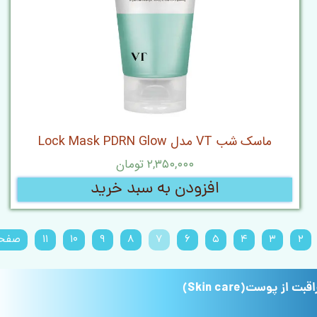
ماسک شب VT مدل Lock Mask PDRN Glow
۲,۳۵۰,۰۰۰ تومان
افزودن به سبد خرید
۲
۳
۴
۵
۶
۷
۸
۹
۱۰
۱۱
صفحه
قبت از پوست(Skin care)