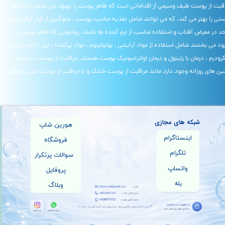
قبت از پوست طیف وسیعی از اقداماتی است که ظاهر پوست را بهبود می بخشد و شرایط
تی را بهتر می کند، که می توانند شامل تغذیه مناسب پوست ، جلوگیری از قرار گرفتن بیش
حد در معرض آفتاب و استفاده مناسب از نرم کننده ها باشند. روشهایی که ظاهر پوست را
ود می بخشند شامل استفاده از مواد آرایشی ، بوتولینوم ، مواد پرکننده ، لیزر ، لایه برداری با
رودرم ، درمان با رتینول و درمان اولتراسونیک پوست هستند. مراقبت از پوست در تمامی
ین های روزانه وجود دارد مانند مراقبت از پوست خشک و یا مراقبت از پوست خیلی مرطوب​​​​​​​
شبکه های مجازی
هورین شاپ
اینستاگرام
فروشگاه
تلگرام
سوالات پرتکرار
واتساپ
پروفایل
بله
وبلاگ