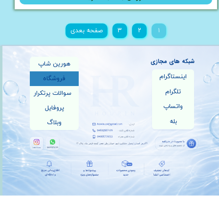
۱
۲
۳
صفحه بعدی
شبکه های مجازی
هورین شاپ
اینستاگرام
فروشگاه
تلگرام
سوالات پرتکرار
واتساپ
پروفایل
بله
وبلاگ