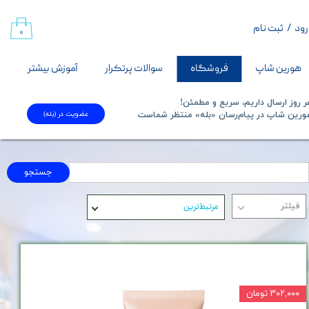
رود
/
ثبت نام
حساب کاربری من
۰
تغییر گذر واژه
هورین شاپ
فروشگاه
سوالات پرتکرار
آموزش بیشتر
سفارشات
 روز ارسال داریم، سریع و مطمئن!
عضویت در (بله)
​​​​​هورین شاپ در پیام‌رسان «بله» منتظر شماست​​​​​​​
خروج از حساب کاربری
جستجو
مرتبط‌ترین
۳۰۲,۰۰۰ تومان