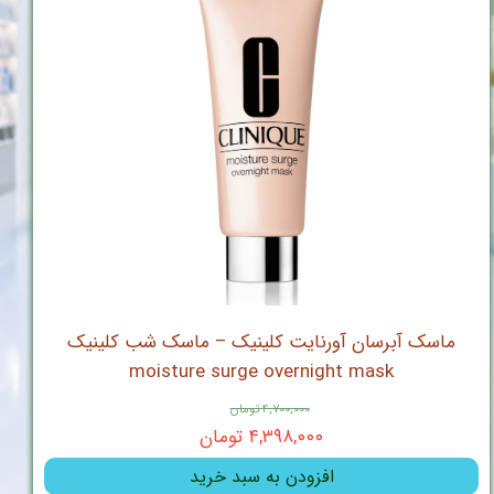
ماسک آبرسان آورنایت کلینیک – ماسک شب کلینیک
moisture surge overnight mask
۴,۷۰۰,۰۰۰ تومان
۴,۳۹۸,۰۰۰ تومان
افزودن به سبد خرید