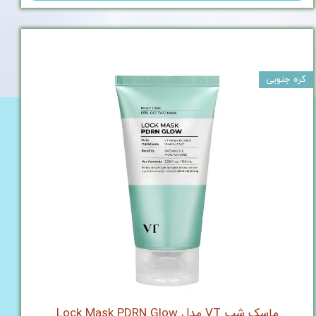
کره جنوبی
ماسک شب VT مدل Lock Mask PDRN Glow