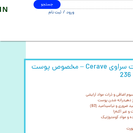
جستجو
IN
ورود
/
ثبت نام
حساب کاربری من
تغییر گذر واژه
سفارشات
خروج از حساب کاربری
فوم شستشوی صورت سراوی Cerave – مخصوص پوست
سبوم اضافی و ذرات مواد آرایشی
 از دهیدراته شدن پوست
ضروری و نیاسینامید (B3)
 غیر آکنه‌زا
ده و مواد کومدوژنیک
ورت