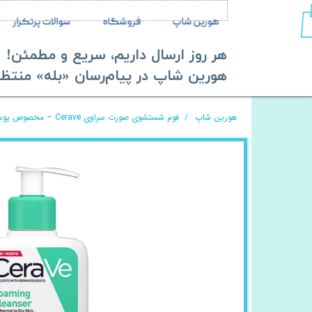
هورین شاپ
فروشگاه
سوالات پرتکرار
هر روز ارسال داریم، سریع و مطمئن!
​​​​​​​هورین شاپ در پیام‌رسان «بله» منتظر ش
هورین شاپ
فوم شستشوی صورت سراوی Cerave – مخصوص پوست نرمال و چرب – حجم 236