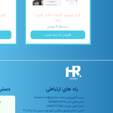
کرم ترمیم کننده دکتر آلتیا
345
۳,۱۵۰,۰۰۰ تومان
افزودن به سبد خرید
راه های ارتباطی
دستر
پست الکترونیکی:hoorin.co@gmail.com
ه
شماره تلفن ثابت:04532537479
شماره تلفن همراه: 09055771022
آدرس استان:اردبیل مشگین شهر نواب فرعی یک پلاک 17