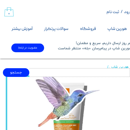
رود
/
ثبت نام
حساب کاربری من
۰
تغییر گذر واژه
هورین شاپ
فروشگاه
سوالات پرتکرار
آموزش بیشتر
سفارشات
 روز ارسال داریم، سریع و مطمئن!
عضویت در (بله)
​​​​​هورین شاپ در پیام‌رسان «بله» منتظر شماست​​​​​​​
خروج از حساب کاربری
هورین شاپ
کرم ضد آفتاب بی رنگ مخصوص پوست چرب و مختلط و مستعد جوش لاروش پوزای +lios XL Anti Shine Dry Touch Sunscreen Gel Cream SPF50
جستجو