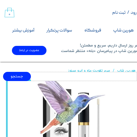
رود
/
ثبت نام
حساب کاربری من
۰
تغییر گذر واژه
هورین شاپ
فروشگاه
سوالات پرتکرار
آموزش بیشتر
سفارشات
 روز ارسال داریم، سریع و مطمئن!
عضویت در (بله)
​​​​​هورین شاپ در پیام‌رسان «بله» منتظر شماست​​​​​​​
خروج از حساب کاربری
هورین شاپ
سرم تقویت مژه و ابرو سینوز
جستجو