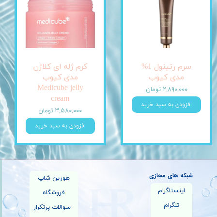
سرم رتینول 1%
کرم ژله ای کلاژن
مدی کیوب
مدی کیوب
Medicube jelly
۲,۸۹۰,۰۰۰ تومان
cream
افزودن به سبد خرید
۳,۵۸۰,۰۰۰ تومان
افزودن به سبد خرید
شبکه های مجازی
هورین شاپ
اینستاگرام
فروشگاه
تلگرام
سوالات پرتکرار