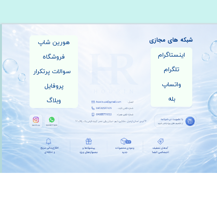
شبکه های مجازی
هورین شاپ
اینستاگرام
فروشگاه
تلگرام
سوالات پرتکرار
واتساپ
پروفایل
بله
وبلاگ