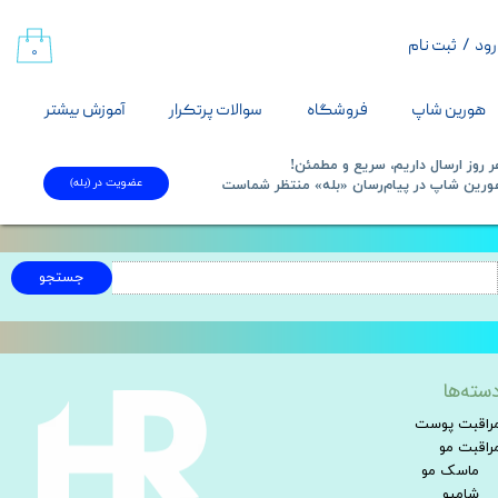
رود
/
ثبت نام
حساب کاربری من
۰
تغییر گذر واژه
هورین شاپ
فروشگاه
سوالات پرتکرار
آموزش بیشتر
سفارشات
 روز ارسال داریم، سریع و مطمئن!
عضویت در (بله)
​​​​​هورین شاپ در پیام‌رسان «بله» منتظر شماست​​​​​​​
خروج از حساب کاربری
جستجو
خانه | محصولات
سته‌ها
راقبت پوست
راقبت مو
ماسک مو
شامپو