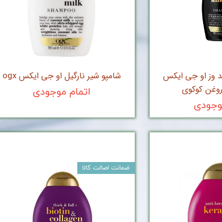
د وز او جی ایکس
شامپو شیر نارگیل او جی ایکس ogx
اتمام موجودی
وجودی
ضمانت اصالت کالا