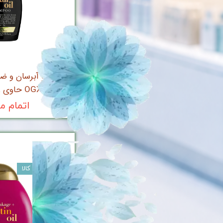
شامپو آبرسان و ض
OGX حاوی روغن کوکوی
اتمام م
ضمانت اصالت کالا