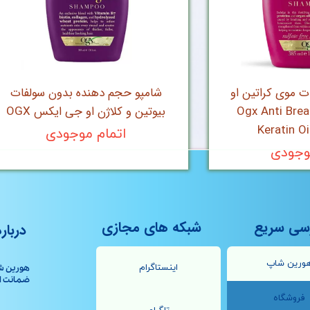
ت موی کراتین او
شامپو حجم دهنده بدون سولفات
 Ogx Anti Breakage
بیوتین و کلاژن او جی ایکس OGX
Keratin O
اتمام موجودی
وجودی
سی سریع
شبکه های مجازی
درباره
ورین شاپ
اینستاگرام
هورین ش
ضمانت اصال
فروشگاه