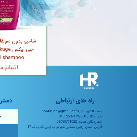
شامپو بدون سولفا
جی ایکس
il shampoo
اتمام م
راه های ارتباطی
دستر
پست الکترونیکی:hoorin.co@gmail.com
ه
شماره تلفن ثابت:04532537479
شماره تلفن همراه: 09055771022
آدرس استان:اردبیل مشگین شهر نواب فرعی یک پلاک 17