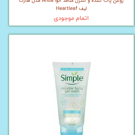
روغن پاک کننده و کنترل منافذ آنوا Anua مدل هارت
لیف Heartleaf
اتمام موجودی