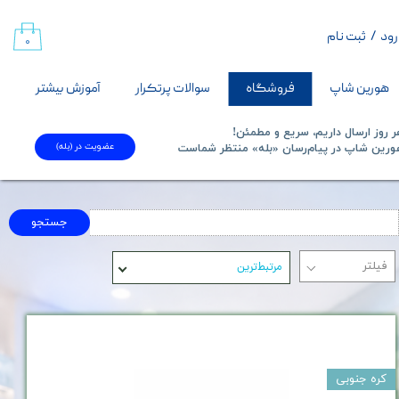
رود
/
ثبت نام
حساب کاربری من
۰
تغییر گذر واژه
هورین شاپ
فروشگاه
سوالات پرتکرار
آموزش بیشتر
سفارشات
 روز ارسال داریم، سریع و مطمئن!
عضویت در (بله)
​​​​​هورین شاپ در پیام‌رسان «بله» منتظر شماست​​​​​​​
خروج از حساب کاربری
جستجو
مرتبط‌ترین
کره جنوبی