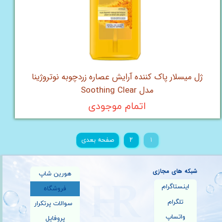
ژل میسلار پاک کننده آرایش عصاره زردچوبه نوتروژینا
مدل Soothing Clear
اتمام موجودی
۱
۲
صفحه بعدی
شبکه های مجازی
هورین شاپ
اینستاگرام
فروشگاه
تلگرام
سوالات پرتکرار
واتساپ
پروفایل