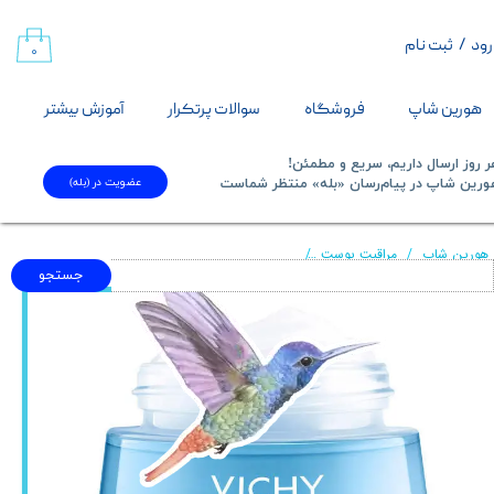
رود
/
ثبت نام
حساب کاربری من
۰
تغییر گذر واژه
هورین شاپ
فروشگاه
سوالات پرتکرار
آموزش بیشتر
سفارشات
 روز ارسال داریم، سریع و مطمئن!
عضویت در (بله)
​​​​​هورین شاپ در پیام‌رسان «بله» منتظر شماست​​​​​​​
خروج از حساب کاربری
هورین شاپ
مراقبت پوست
ژل کرم آبرسان ویشی مدل Aqualia Thermal حجم ۵۰ میلی‌لیتر (Vichy Aqualia Thermal Rehydrating Gel-Cream 50ml) ‌
جستجو