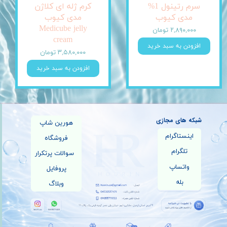
سرم رتینول 1%
کرم ژله ای کلاژن
مدی کیوب
مدی کیوب
Medicube jelly
۲,۸۹۰,۰۰۰ تومان
cream
افزودن به سبد خرید
۳,۵۸۰,۰۰۰ تومان
افزودن به سبد خرید
شبکه های مجازی
هورین شاپ
اینستاگرام
فروشگاه
تلگرام
سوالات پرتکرار
واتساپ
پروفایل
بله
وبلاگ