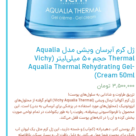
ژل کرم آبرسان ویشی مدل Aqualia
Thermal حجم ۵۰ میلی‌لیتر (Vichy
Aqualia Thermal Rehydrating Gel-
Cream 50ml) ‌
۳,۵۰۰,۰۰۰ تومان
تزریق طراوت و شادابی به سلول‌های پوست!
ژل کرم آکوالیا ترمال ویشی (Vichy Aqualia Thermal) الهام گرفته از محلول‌های
ایزوتونیک (محلول‌های مورد استفاده در پزشکی برای آبرسانی به بدن) است. این
محصول با فرمولاسیونی پیشرفته، رطوبت را به طور یکنواخت در تمام نواحی صورت
پخش کرده و آن را در لایه‌های پوست قفل می‌کند.
اگر پوستی کدر، دهیدراته (کم‌آب) و خسته دارید، این ژل کرم مثل یک لیوان آب
خنک برای پوست شما عمل می‌کند. به دلیل بافت ژلی و بسیار سبک، بلافاصله