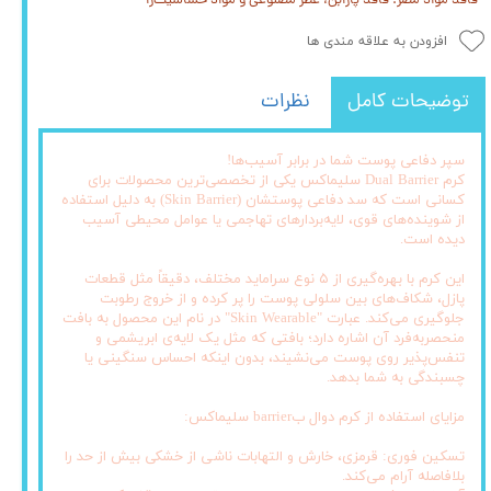
- فاقد مواد مضر: فاقد پارابن، عطر مصنوعی و مواد حساسیت‌زا
افزودن به علاقه مندی ها
توضیحات کامل
نظرات
سپر دفاعی پوست شما در برابر آسیب‌ها!
کرم Dual Barrier سلیماکس یکی از تخصصی‌ترین محصولات برای
کسانی است که سد دفاعی پوستشان (Skin Barrier) به دلیل استفاده
از شوینده‌های قوی، لایه‌بردارهای تهاجمی یا عوامل محیطی آسیب
دیده است.
این کرم با بهره‌گیری از ۵ نوع سراماید مختلف، دقیقاً مثل قطعات
پازل، شکاف‌های بین سلولی پوست را پر کرده و از خروج رطوبت
جلوگیری می‌کند. عبارت "Skin Wearable" در نام این محصول به بافت
منحصر‌به‌فرد آن اشاره دارد؛ بافتی که مثل یک لایه‌ی ابریشمی و
تنفس‌پذیر روی پوست می‌نشیند، بدون اینکه احساس سنگینی یا
چسبندگی به شما بدهد.
مزایای استفاده از کرم دوال بbarrier سلیماکس:
تسکین فوری: قرمزی، خارش و التهابات ناشی از خشکی بیش از حد را
بلافاصله آرام می‌کند.