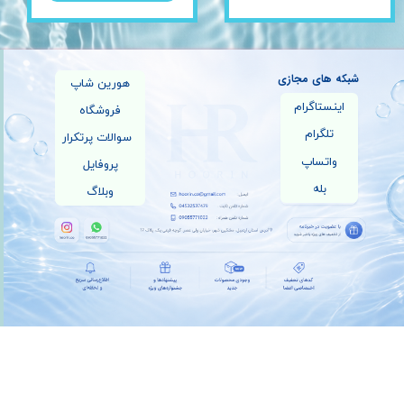
شبکه های مجازی
هورین شاپ
اینستاگرام
فروشگاه
تلگرام
سوالات پرتکرار
واتساپ
پروفایل
بله
وبلاگ