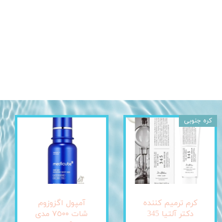
کره جنوبی
کرم ترمیم کننده
آمپول اگزوزوم
دکتر آلتیا 345
شات ٧٥٠٠ مدی