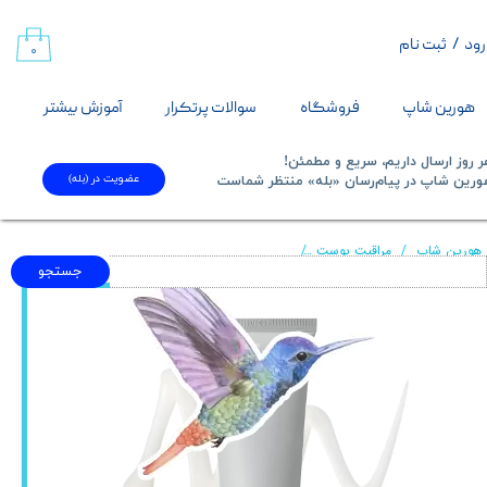
رود
/
ثبت نام
حساب کاربری من
۰
تغییر گذر واژه
هورین شاپ
فروشگاه
سوالات پرتکرار
آموزش بیشتر
سفارشات
 روز ارسال داریم، سریع و مطمئن!
عضویت در (بله)
​​​​​هورین شاپ در پیام‌رسان «بله» منتظر شماست​​​​​​​
خروج از حساب کاربری
هورین شاپ
مراقبت پوست
کرم ترمیم‌کننده و تقویت‌کننده سد دفاعی سلیماکس مدل Dual Barrier حجم ۵۰ میلی‌لیتر (Celimax Dual Barrier Skin Wearable Cream 50ml
جستجو