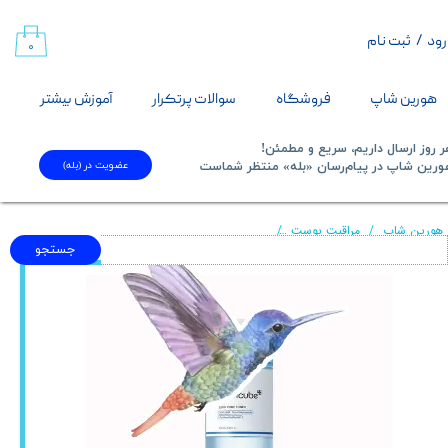
رود
/
ثبت نام
حساب کاربری من
۰
تغییر گذر واژه
هورین شاپ
فروشگاه
سوالات پرتکرار
آموزش بیشتر
سفارشات
 روز ارسال داریم، سریع و مطمئن!
عضویت در (بله)
​​​​​هورین شاپ در پیام‌رسان «بله» منتظر شماست​​​​​​​
خروج از حساب کاربری
هورین شاپ
مراقبت پوست
تونر کنترل منافذ و لایه بردار مدی کیوب medicube Zero Pore Toner
جستجو