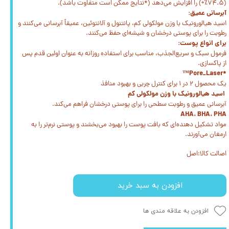
(۷۴.۵٪+) را افزایش می‌دهد (*نتایج ممکن است متفاوت باشد).
آبرسانی عمیق:
اسید هیالورونیک با وزن مولکولی کم، پانتنول و آلانتوئین، عمیقاً آبرسانی می‌کنند و
رطوبت را برای پوستی درخشان و شیشه‌ای حفظ می‌کنند.
برای انواع پوست:
فرمول سبک و سریع‌الجذب، مناسب برای استفاده روزانه به عنوان اولین قدم پس
از پاکسازی.
*Pore_Laser™
یک محصول ۲ در ۱ برای کنترل چربی و بهبود منافذ
اسید هیالورونیک با وزن مولکولی کم
آبرسانی عمیق و رطوبت سطحی را برای پوستی درخشان فراهم می‌کند.
AHA، BHA، PHA
مواد تشکیل دهنده‌ای که بافت پوست را بهبود می‌بخشند و پوستی نرم‌تر را به
ارمغان می‌آورند.
اصالت کالا:اصل
افزودن به سبد خرید
افزودن به علاقه مندی ها