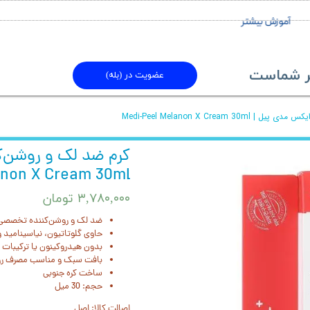
آموزش بیشتر
ماست​​​​​​​
عضویت در (بله)
Medi-Peel Melanon X Cream
anon X Cream 30ml
۳,۷۸۰,۰۰۰ تومان
ضد لک و روشن‌کننده تخصصی
حاوی گلوتاتیون، نیاسینامید و
بدون هیدروکینون یا ترکیبات 
بافت سبک و مناسب مصرف روز
ساخت کره جنوبی
حجم: 30 میل
اصالت کالا: اصل