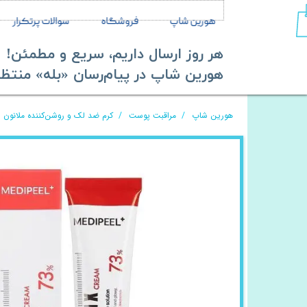
هورین شاپ
فروشگاه
سوالات پرتکرار
هر روز ارسال داریم، سریع و مطمئن!
​​​​​​​هورین شاپ در پیام‌رسان «بله» منتظر ش
هورین شاپ
مراقبت پوست
کرم ضد لک و روشن‌کننده ملانون ایکس مدی پیل |  30ml