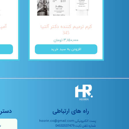
کرم ترمیم کننده دکتر آلتیا
345
۳,۱۵۰,۰۰۰ تومان
افزودن به سبد خرید
راه های ارتباطی
دستر
پست الکترونیکی:hoorin.co@gmail.com
ه
شماره تلفن ثابت:04532537479