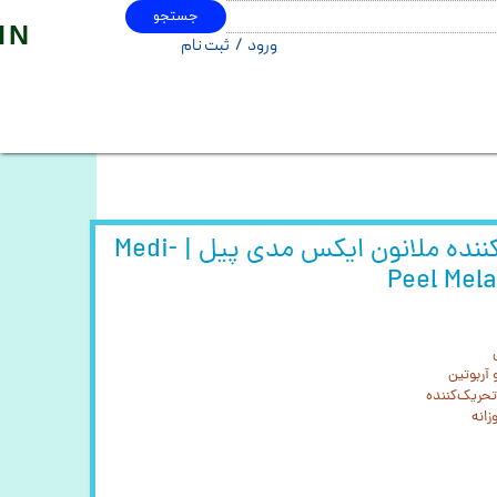
جستجو
IN
ورود
/
ثبت نام
حساب کاربری من
تغییر گذر واژه
سفارشات
خروج از حساب کاربری
کرم ضد لک و روشن‌کننده ملانون ایکس مدی پیل | Medi-
Peel Mel
 آربوتین
تحریک‌کننده
انه