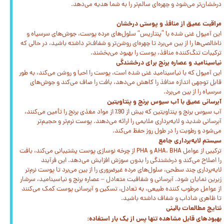
درخشان‌تر می‌شود و چهره‌ای سالم‌تر را به شما هدیه می‌دهد.
مراقبت عمیق از منافذ و پوستی درخشان
این آمپول غنی شده با “پنتاریس” سلول‌های مرده پوست، جوش‌های سرسیاه و
ناخالصی‌ها را از بین می‌برد تا چهره‌ای روشن‌تر و شفاف‌تر داشته باشید، در حالی که
ترکیبات تنگ‌کننده منافذ، پوست را بهبود می‌بخشند.
نیاسینامید و عصاره برنج برای درخشندگی
این آمپول که با نیاسینامید غنی شده است، پوست را احیا و روشن می‌کند، به طور
قابل توجهی اندازه منافذ را کاهش می‌دهد، بافت را صاف می‌کند و جوش‌های
سرسیاه را از بین می‌برد.
آبرسانی عمیق با آب سبوس برنج و پنتاویتین
آب سبوس برنج و پنتاویتین که بیش از 90٪ از مواد مغذی برنج را تأمین می‌کنند،
آبرسانی شدید و لایه‌برداری ملایمی را ارائه می‌دهند. پوست نرم‌تر و حجیم‌تر
می‌شود و رطوبت را در طول روز حفظ می‌کند.
سیستم لایه‌برداری جامع
ترکیبی از عوامل AHA، BHA و PHA از چرخه نوسازی پوست پشتیبانی می‌کند، بافت
را اصلاح می‌کند و درخشندگی را بدون سوزش افزایش می‌دهد. این فرآیند
لایه‌برداری چند سطحی، سلول‌های مرده غیرضروری را از بین می‌برد تا پوست نرم‌تر
زیرین نمایان شود. آبرسانی و شفافیت متعادل – عصاره برنج و نیاسینامید، سرشار
از عوامل مرطوب کننده طبیعی، به تعادل، تسکین و آبرسانی پوست کمک می‌کنند
تا ظاهری شاداب و شفاف داشته باشید.
نتایج مطالعات بالینی
بهبودهای قابل مشاهده تنها پس از یک بار استفاده: