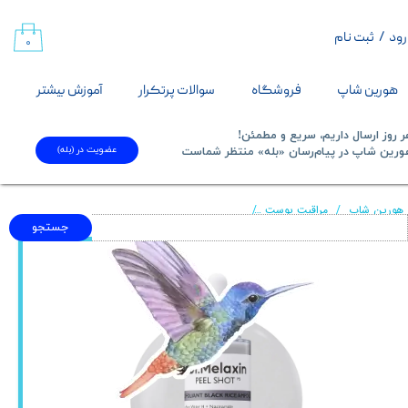
رود
/
ثبت نام
حساب کاربری من
۰
تغییر گذر واژه
هورین شاپ
فروشگاه
سوالات پرتکرار
آموزش بیشتر
سفارشات
 روز ارسال داریم، سریع و مطمئن!
عضویت در (بله)
​​​​​هورین شاپ در پیام‌رسان «بله» منتظر شماست​​​​​​​
خروج از حساب کاربری
هورین شاپ
مراقبت پوست
پیلینگ شات برنج سیاه دکتر ملاکسین Dr.Melaxin Peel Shot Glow Black Rice Peeling
جستجو