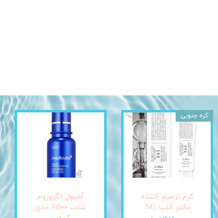
کره جنوبی
کرم ترمیم کننده
آمپول اگزوزوم
دکتر آلتیا 345
شات ٧٥٠٠ مدی