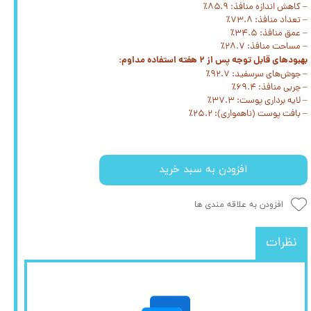
– کاهش اندازه منافذ: ۸۵.۹٪
– تعداد منافذ: ۷۳.۸٪
– عمق منافذ: ۳۴.۵٪
– مساحت منافذ: ۲۸.۷٪
بهبودهای قابل توجه پس از ۲ هفته استفاده مداوم:
– جوش‌های سرسفید: ۹۲.۷٪
– چربی منافذ: ۶۹.۴٪
– لایه برداری پوست: ۳۷.۳٪
– بافت پوست (ناهمواری): ۲۵.۲٪
افزودن به سبد خرید
افزودن به علاقه مندی ها
نظرات