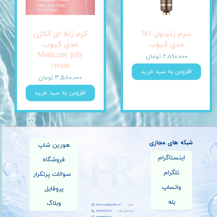
سرم رتینول 1%
کرم ژله ای کلاژن
مدی کیوب
مدی کیوب
Medicube jelly
۲,۸۹۰,۰۰۰ تومان
cream
افزودن به سبد خرید
۳,۵۸۰,۰۰۰ تومان
افزودن به سبد خرید
شبکه های مجازی
هورین شاپ
اینستاگرام
فروشگاه
تلگرام
سوالات پرتکرار
واتساپ
پروفایل
بله
وبلاگ