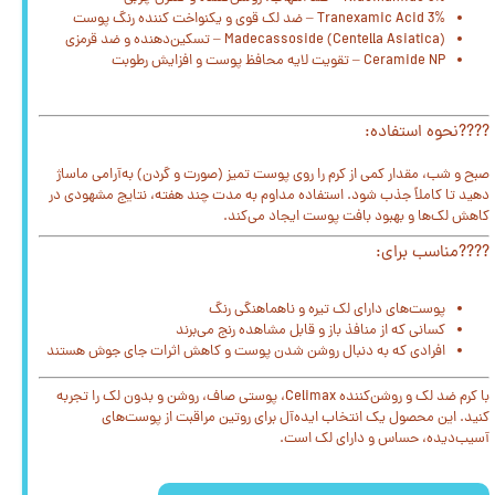
Tranexamic Acid 3% – ضد لک قوی و یکنواخت کننده رنگ پوست
Madecassoside (Centella Asiatica) – تسکین‌دهنده و ضد قرمزی
Ceramide NP – تقویت لایه محافظ پوست و افزایش رطوبت
????نحوه استفاده:
صبح و شب، مقدار کمی از کرم را روی پوست تمیز (صورت و گردن) به‌آرامی ماساژ
دهید تا کاملاً جذب شود. استفاده مداوم به مدت چند هفته، نتایج مشهودی در
کاهش لک‌ها و بهبود بافت پوست ایجاد می‌کند.
????مناسب برای:
پوست‌های دارای لک تیره و ناهماهنگی رنگ
کسانی که از منافذ باز و قابل مشاهده رنج می‌برند
افرادی که به دنبال روشن شدن پوست و کاهش اثرات جای جوش هستند
با کرم ضد لک و روشن‌کننده Celimax، پوستی صاف، روشن و بدون لک را تجربه
کنید. این محصول یک انتخاب ایده‌آل برای روتین مراقبت از پوست‌های
آسیب‌دیده، حساس و دارای لک است.