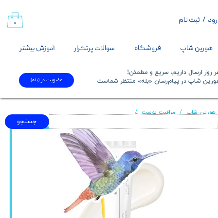
رود
/
ثبت نام
حساب کاربری من
۰
تغییر گذر واژه
هورین شاپ
فروشگاه
سوالات پرتکرار
آموزش بیشتر
سفارشات
 روز ارسال داریم، سریع و مطمئن!
عضویت در (بله)
​​​​​هورین شاپ در پیام‌رسان «بله» منتظر شماست​​​​​​​
خروج از حساب کاربری
هورین شاپ
مراقبت پوست
کرم روشن کننده ، ضد لک و کوچک کننده منافذ باز پوست سلیمکس Celimax اورجینال کره مدل Pore + Dark Spot حجم ۳۵ میلی لیتر tening Cream 35ml
جستجو