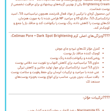
Brightening Cream یکی از بهترین گزینه‌های پیشنهادی برای مراقبت تخصصی از
پوست شماست.
این محصول کره‌ای با ترکیبی از مواد فعال قدرتمند همچون نیاسینامید 5%، اسید
ترانکسامیک 3%، مالتکو V3 و سرامید NP طراحی شده تا به صورت همزمان،
لک‌های پوست را کاهش داده، رنگ پوست را یکنواخت کند و منافذ باز را جمع و
کوچک‌تر کند.
????ویژگی‌های اصلی کرم Celimax Pore + Dark Spot Brightening:
کنترل مؤثر لک‌های تیره و جای جوش
کوچک کننده منافذ باز پوست
روشن‌کننده و یکنواخت‌کننده رنگ پوست
حاوی 5% نیاسینامید برای کاهش التهاب و تقویت سد دفاعی پوست
دارای 3% اسید ترانکسامیک برای مهار تولید ملانین و کاهش تیرگی
غنی شده با سرامید و ترکیبات آبرسان برای حفظ رطوبت و سلامت پوست
بافت سبک، بدون چربی، مناسب برای انواع پوست به‌ویژه پوست‌های
مستعد لک
????ترکیبات مؤثر:
Niacinamide 5% – ضد التهاب، روشن‌کننده و کنترل چربی