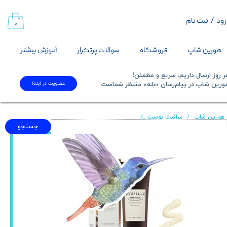
رود
/
ثبت نام
حساب کاربری من
۰
تغییر گذر واژه
هورین شاپ
فروشگاه
سوالات پرتکرار
آموزش بیشتر
سفارشات
 روز ارسال داریم، سریع و مطمئن!
عضویت در (بله)
​​​​​هورین شاپ در پیام‌رسان «بله» منتظر شماست​​​​​​​
خروج از حساب کاربری
هورین شاپ
مراقبت پوست
آمپول ضد آفتاب پروبیوتیک سیکا گلو سنتلا اسکین ۱۰۰۴
جستجو