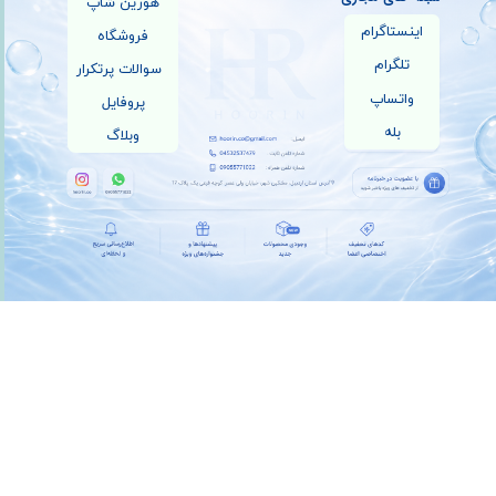
هورین شاپ
اینستاگرام
فروشگاه
تلگرام
سوالات پرتکرار
واتساپ
پروفایل
بله
وبلاگ