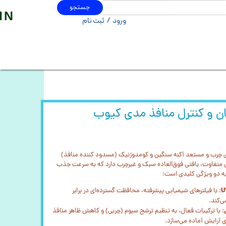
جستجو
IN
ورود
/
ثبت نام
حساب کاربری من
تغییر گذر واژه
سفارشات
خروج از حساب کاربری
ن و کنترل منافذ مدی کیوب
ای چرب و مستعد آکنه سنگین و کومدوژنیک (مسدود کننده منافذ)
ی متفاوت، بافتی فوق‌العاده سبک و غیرچرب دارد که به سرعت جذب
یه دو ویژگی کلیدی است:
با فیلترهای شیمیایی پیشرفته، محافظت گسترده‌ای در برابر
:
با ترکیبات فعال، به تنظیم ترشح سبوم (چربی) و کاهش ظاهر منافذ
ی آرایش آماده می‌سازد.