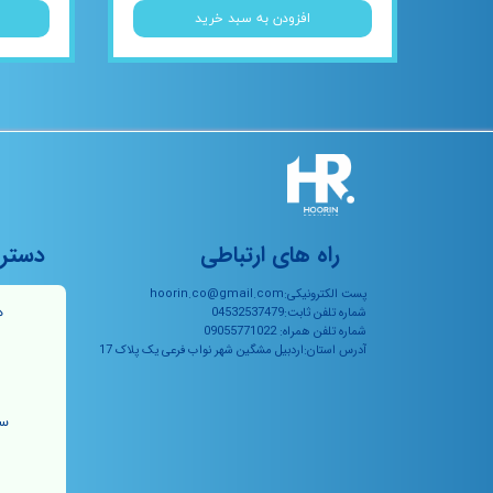
افزودن به سبد خرید
راه های ارتباطی
دستر
پست الکترونیکی:hoorin.co@gmail.com
ه
شماره تلفن ثابت:04532537479
شماره تلفن همراه: 09055771022
آدرس استان:اردبیل مشگین شهر نواب فرعی یک پلاک 17
سو