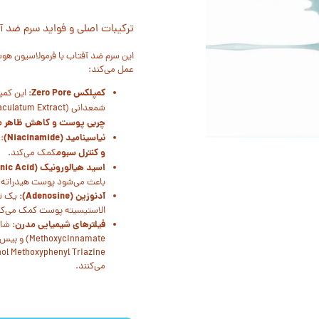
ترکیبات اصلی و فواید سرم ضد 
این سرم ضد آفتاب با فرمولاسیون هوش
عمل می‌کند:
کمپلکس Zero Pore:
این کمپ
شمعدانی (Geranium Maculatum Extract) و روغن درخت چای (Tea Tree Oil) است که به
چربی پوست و کاهش ظاهر منا
نیاسینامید (Niacinamide):
ی
و کنترل سبوم
کمک می‌کند.
اسید هیالورونیک (Hyaluronic Acid):
باعث می‌شود پوست هیدراته و
آدنوزین (Adenosine):
یک تر
الاستیسیته پوست کمک می‌کن
فیلترهای شیمیایی مدرن:
می‌کنند.