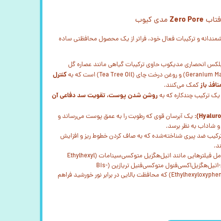
Zero Pore
آفتاب
مدی کیوب
مندانه و ترکیبات فعال خود، فراتر از یک محصول محافظتی ساده
لکس انحصاری مدیکوب حاوی ترکیبات گیاهی مانند عصاره گل
کنترل
فذ باز
کمک می‌کنند.
روشن شدن پوست، تقویت سد دفاعی آن
ک ترکیب چندکاره که به
یک آبرسان قوی که رطوبت را به عمق پوست می‌رساند و
 شاداب به نظر برسد.
کیب ضد پیری شناخته‌شده که به صاف کردن خطوط ریز و افزایش
د.
شامل فیلترهایی مانند اتیل‌هگزیل متوکسی‌سینامات (Ethylhexyl
Methoxycinnamate) و بیس-اتیل‌هگزیل‌اکسی‌فنول متوکسی‌فنیل تریازین (Bis-
Ethylhexyloxyphenol Methoxyphenyl Triazine) که محافظت بالایی در برابر نور خورشید فراهم