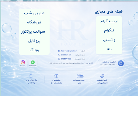
شبکه های مجازی
هورین شاپ
اینستاگرام
فروشگاه
تلگرام
سوالات پرتکرار
واتساپ
پروفایل
بله
وبلاگ