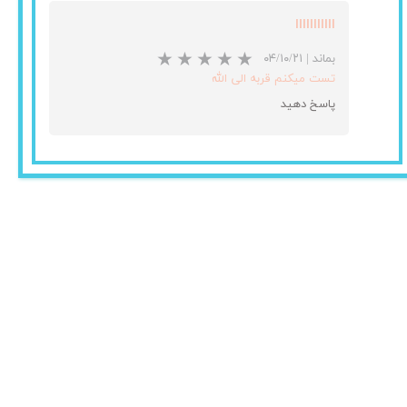
ااااااااااا
بماند
|
۰۴/۱۰/۲۱
تست میکنم قربه الی الله
پاسخ دهید
★
★
★