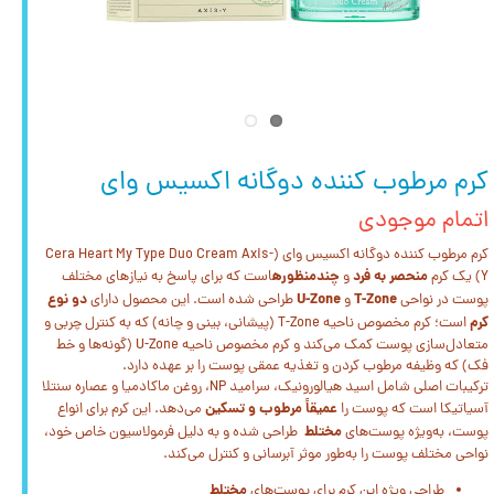
کرم مرطوب کننده دوگانه اکسیس وای
اتمام موجودی
کرم مرطوب کننده دوگانه اکسیس وای (Cera Heart My Type Duo Cream Axis-
منحصر به فرد
چندمنظوره
Y) یک کرم
و
است که برای پاسخ به نیازهای مختلف
T-Zone
U-Zone
دو نوع
پوست در نواحی
و
طراحی شده است. این محصول دارای
کرم
است؛ کرم مخصوص ناحیه T-Zone (پیشانی، بینی و چانه) که به کنترل چربی و
متعادل‌سازی پوست کمک می‌کند و کرم مخصوص ناحیه U-Zone (گونه‌ها و خط
فک) که وظیفه مرطوب کردن و تغذیه عمقی پوست را بر عهده دارد.
ترکیبات اصلی شامل اسید هیالورونیک، سرامید NP، روغن ماکادمیا و عصاره سنتلا
عمیقاً مرطوب و تسکین
آسیاتیکا است که پوست را
می‌دهد. این کرم برای انواع
مختلط
پوست، به‌ویژه پوست‌های
طراحی شده و به دلیل فرمولاسیون خاص خود،
نواحی مختلف پوست را به‌طور موثر آبرسانی و کنترل می‌کند.
مختلط
طراحی ویژه این کرم برای پوست‌های