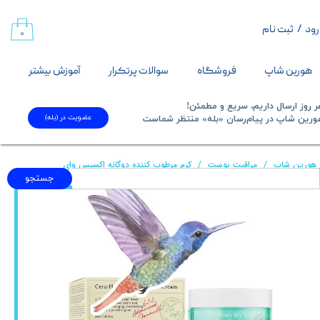
رود
/
ثبت نام
حساب کاربری من
۰
تغییر گذر واژه
هورین شاپ
فروشگاه
سوالات پرتکرار
آموزش بیشتر
سفارشات
 روز ارسال داریم، سریع و مطمئن!
عضویت در (بله)
​​​​​هورین شاپ در پیام‌رسان «بله» منتظر شماست​​​​​​​
خروج از حساب کاربری
هورین شاپ
مراقبت پوست
کرم مرطوب کننده دوگانه اکسیس وای
جستجو