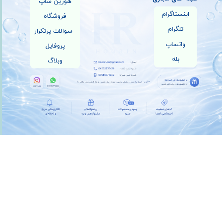
هورین شاپ
اینستاگرام
فروشگاه
تلگرام
سوالات پرتکرار
واتساپ
پروفایل
بله
وبلاگ