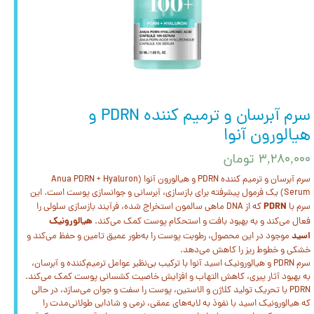
سرم آبرسان و ترمیم کننده PDRN و
هیالورون آنوا
۳,۲۸۰,۰۰۰ تومان
سرم آبرسان و ترمیم کننده PDRN و هیالورون آنوا (Anua PDRN + Hyaluron
Serum) یک فرمول پیشرفته برای بازسازی، آبرسانی و جوانسازی پوست است. این
PDRN
سرم با
که از DNA ماهی سالمون استخراج شده، فرآیند بازسازی سلولی را
هیالورونیک
فعال می‌کند و به بهبود بافت و استحکام پوست کمک می‌کند.
اسید
موجود در این محصول، رطوبت پوست را به‌طور عمیق تامین و حفظ می‌کند و
خشکی و خطوط ریز را کاهش می‌دهد.
سرم PDRN و هیالورونیک اسید آنوا با ترکیب بی‌نظیر عوامل ترمیم‌کننده و آبرسان،
به بهبود آثار پیری، کاهش التهاب و افزایش خاصیت کشسانی پوست کمک می‌کند.
PDRN با تحریک تولید کلاژن و الاستین، پوست را سفت و جوان می‌سازد، در حالی
که هیالورونیک اسید با نفوذ به لایه‌های عمقی، نرمی و شادابی طولانی‌مدت را