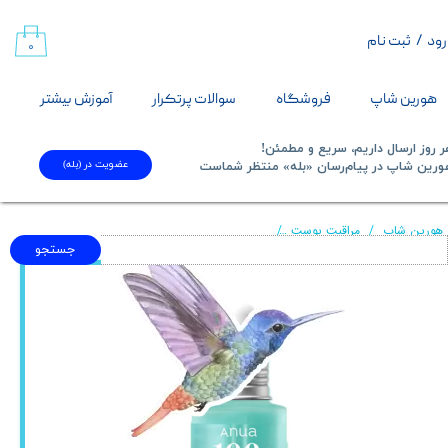
رود
/
ثبت نام
حساب کاربری من
۰
تغییر گذر واژه
هورین شاپ
فروشگاه
سوالات پرتکرار
آموزش بیشتر
سفارشات
 روز ارسال داریم، سریع و مطمئن!
عضویت در (بله)
​​​​​هورین شاپ در پیام‌رسان «بله» منتظر شماست​​​​​​​
خروج از حساب کاربری
هورین شاپ
مراقبت پوست
سرم آبرسان و ترمیم کننده PDRN و هیالورون آنوا
جستجو