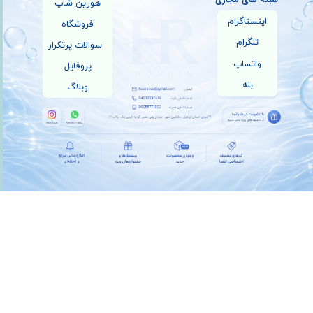
هورین شاپ
اینستاگرام
فروشگاه
تلگرام
سوالات پرتکرار
واتساپ
پروفایل
بله
وبلاگ