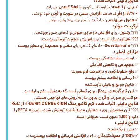
نتایج بالینی اثبات‌شده:
پس از 1 هفته:
تا 49% کاهش
✔
خطوط افقی گردن
می‌یابد.
97% از افراد:
افزایش سفتی در صورت و گردن
✔
شاهد
خود بودند.
فرمول غیرتهاجمی:
✔
جایگزینی ایمن برای روش‌های جراحی.
ترکیبات مؤثر:
رتینول:
افزایش بازسازی سلولی
????
برای
و کاهش چین‌وچروک‌ها.
هیالورونیک اسید:
افزایش حجم و آبرسانی پوست
????
برای
.
Swertiamarin:
سفتی و حجیم‌سازی سطح پوست
????
ماده‌ای گیاهی برای
.
مزایای اصلی:
لیفت و سفت‌کنندگی پوست
✅
حجم‌دهی و کاهش افتادگی
✅
رفع خطوط گردن و بازتعریف فرم صورت
✅
آبرسانی و لطافت بیشتر پوست
✅
نتایج سریع و بالینی تأییدشده
✅
این کرم گزینه‌ای ایده‌آل برای کسانی است که به دنبال سفتی، لیفت و
✨
جوانسازی صورت و گردن بدون نیاز به روش‌های تهاجمی هستند.
نتایج بالینی اثبات‌شده کرم کانتورینگ DERM CORREXION® از RoC
این محصول روی داوطلبان مصرف‌کننده آزمایش شده، تأییدیه PETA را
????
دارد و 100% بدون تست حیوانی است.
نتایج بالینی:
پس از یک شب:
✅
100% از مصرف‌کنندگان
افزایش آبرسانی و لطافت پوست
✔
شاهد
بودند.