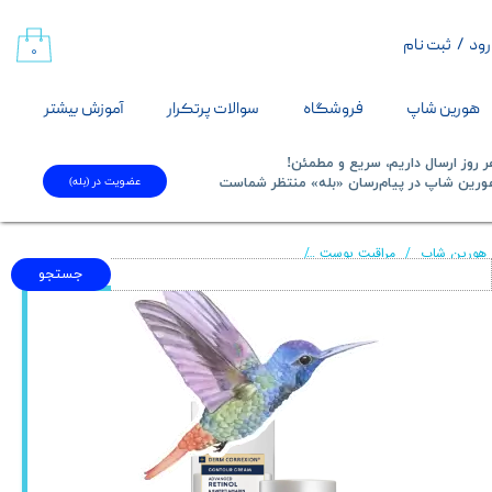
رود
/
ثبت نام
حساب کاربری من
۰
تغییر گذر واژه
هورین شاپ
فروشگاه
سوالات پرتکرار
آموزش بیشتر
سفارشات
 روز ارسال داریم، سریع و مطمئن!
عضویت در (بله)
​​​​​هورین شاپ در پیام‌رسان «بله» منتظر شماست​​​​​​​
خروج از حساب کاربری
هورین شاپ
مراقبت پوست
کرم رتینول لیفت کننده آبرسان راک Roc صورت و گردن مدل derm correxion contour cream
جستجو