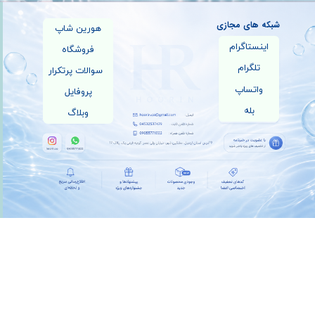
شبکه های مجازی
هورین شاپ
اینستاگرام
فروشگاه
تلگرام
سوالات پرتکرار
واتساپ
پروفایل
بله
وبلاگ