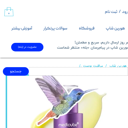
رود
/
ثبت نام
حساب کاربری من
۰
تغییر گذر واژه
هورین شاپ
فروشگاه
سوالات پرتکرار
آموزش بیشتر
سفارشات
 روز ارسال داریم، سریع و مطمئن!
عضویت در (بله)
​​​​​هورین شاپ در پیام‌رسان «بله» منتظر شماست​​​​​​​
خروج از حساب کاربری
هورین شاپ
مراقبت پوست
سرم تقویت کننده رتینول و NMN ضد چروک و جوانساز مدی کیوب
جستجو