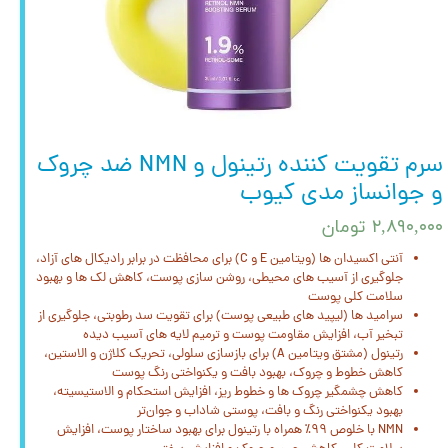
سرم تقویت کننده رتینول و NMN ضد چروک
و جوانساز مدی کیوب
۲,۸۹۰,۰۰۰ تومان
آنتی اکسیدان ها (ویتامین E و C) برای محافظت در برابر رادیکال‌ های آزاد،
جلوگیری از آسیب‌ های محیطی، روشن‌ سازی پوست، کاهش لک‌ ها و بهبود
سلامت کلی پوست
سرامید ها (لیپید های طبیعی پوست) برای تقویت سد رطوبتی، جلوگیری از
تبخیر آب، افزایش مقاومت پوست و ترمیم لایه‌ های آسیب دیده
رتینول (مشتق ویتامین A) برای بازسازی سلولی، تحریک کلاژن و الاستین،
کاهش خطوط و چروک، بهبود بافت و یکنواختی رنگ پوست
کاهش چشمگیر چروک‌ ها و خطوط ریز، افزایش استحکام و الاستیسیته،
بهبود یکنواختی رنگ و بافت، پوستی شاداب و جوان‌تر
NMN با خلوص ۹۹٪ همراه با رتینول برای بهبود ساختار پوست، افزایش