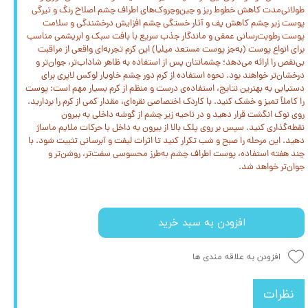
طولانی‌مدت کاهش خطوط ریز و چین‌وچروک‌های اطراف چشم اصلاح رنگ و تیرگی
پوست زیر چشم کاهش پف و آثار خستگی چشم افزایش درخشندگی و سلامت
پوست رطوبت‌رسانی عمقی و ماندگار جذب سریع با بافت سبک و ابریشمی مناسب
برای انواع پوست (به‌جز پوست مستعد میلیا) این کرم تجربه‌ای واقعی از مراقبت
بی‌نقص را ارائه می‌دهد؛ چشمانتان پس از استفاده به ظاهر شاداب‌تر، جوان‌تر و
درخشان‌تر خواهند بود. نحوه استفاده از کرم دور چشم خاویار لوکس لاپری برای
دستیابی به بهترین نتایج، استفاده‌ی درست و منظم از کرم بسیار مهم است: پوست
را کاملاً تمیز و خشک کنید. با کاردک اختصاصی نقره‌ای، مقدار کمی از کرم را بردارید.
روی نوک انگشت قرار دهید و در ناحیه زیر چشم از گوشه داخلی به بیرون
نقطه‌گذاری کنید. سپس بر روی پلک بالا از بیرون به داخل با حرکات ملایم ماساژ
دهید. این مرحله را صبح و شب تکرار کنید تا اثرات لیفت و آبرسانی تثبیت شود. با
چند هفته استفاده، پوست اطراف چشم به‌طرز محسوسی سفت‌تر، روشن‌تر و
جوان‌تر خواهد شد.
افزودن به سبد خرید
افزودن به علاقه مندی ها
نظرات