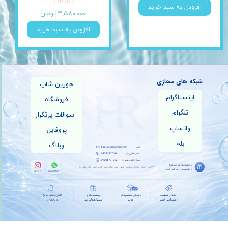
cream
افزودن به سبد خرید
۳,۵۸۰,۰۰۰ تومان
افزودن به سبد خرید
شبکه های مجازی
هورین شاپ
اینستاگرام
فروشگاه
تلگرام
سوالات پرتکرار
واتساپ
پروفایل
بله
وبلاگ