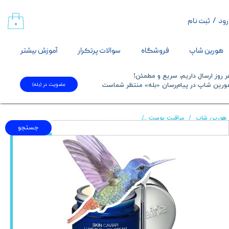
رود
/
ثبت نام
حساب کاربری من
۰
تغییر گذر واژه
هورین شاپ
فروشگاه
سوالات پرتکرار
آموزش بیشتر
سفارشات
 روز ارسال داریم، سریع و مطمئن!
عضویت در (بله)
​​​​​هورین شاپ در پیام‌رسان «بله» منتظر شماست​​​​​​​
خروج از حساب کاربری
هورین شاپ
مراقبت پوست
کرم دور چشم خاویار لوکس لاپری La Prairie La Prairie Skin Caviar Luxe Eye Cream
جستجو