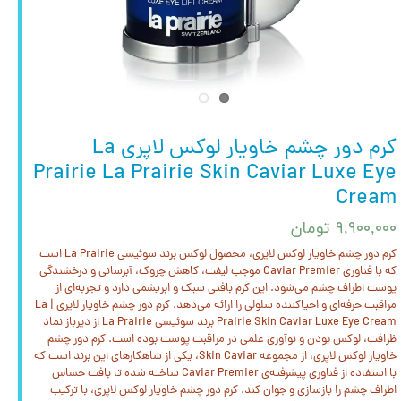
کرم دور چشم خاویار لوکس لاپری La
Prairie La Prairie Skin Caviar Luxe Eye
Cream
۹,۹۰۰,۰۰۰ تومان
کرم دور چشم خاویار لوکس لاپری، محصول لوکس برند سوئیسی La Prairie است
که با فناوری Caviar Premier موجب لیفت، کاهش چروک، آبرسانی و درخشندگی
پوست اطراف چشم می‌شود. این کرم بافتی سبک و ابریشمی دارد و تجربه‌ای از
مراقبت حرفه‌ای و احیاکننده‌ سلولی را ارائه می‌دهد. کرم دور چشم خاویار لاپری | La
Prairie Skin Caviar Luxe Eye Cream برند سوئیسی La Prairie از دیرباز نماد
ظرافت، لوکس بودن و نوآوری علمی در مراقبت پوست بوده است. کرم دور چشم
خاویار لوکس لاپری، از مجموعه Skin Caviar، یکی از شاهکارهای این برند است که
با استفاده از فناوری پیشرفته‌ی Caviar Premier ساخته شده تا بافت حساس
اطراف چشم را بازسازی و جوان کند. کرم دور چشم خاویار لوکس لاپری، با ترکیب