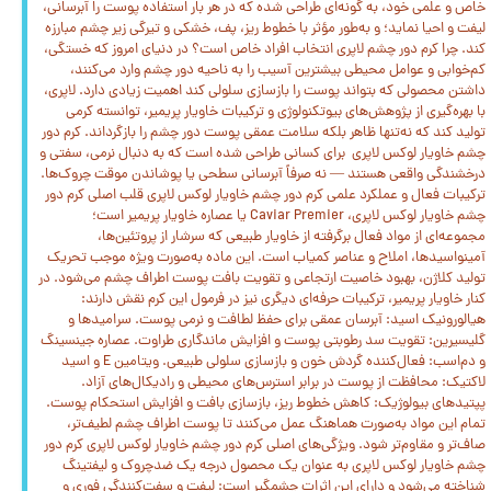
خاص و علمی خود، به گونه‌ای طراحی شده که در هر بار استفاده پوست را آبرسانی،
لیفت و احیا نماید؛ و به‌طور مؤثر با خطوط ریز، پف، خشکی و تیرگی زیر چشم مبارزه
کند. چرا کرم دور چشم لاپری انتخاب افراد خاص است؟ در دنیای امروز که خستگی،
کم‌خوابی و عوامل محیطی بیشترین آسیب را به ناحیه دور چشم وارد می‌کنند،
داشتن محصولی که بتواند پوست را بازسازی سلولی کند اهمیت زیادی دارد. لاپری،
با بهره‌گیری از پژوهش‌های بیوتکنولوژی و ترکیبات خاویار پریمیر، توانسته کرمی
تولید کند که نه‌تنها ظاهر بلکه سلامت عمقی پوست دور چشم را بازگرداند. کرم دور
چشم خاویار لوکس لاپری برای کسانی طراحی شده است که به دنبال نرمی، سفتی و
درخشندگی واقعی هستند — نه صرفاً آبرسانی سطحی یا پوشاندن موقت چروک‌ها.
ترکیبات فعال و عملکرد علمی کرم دور چشم خاویار لوکس لاپری قلب اصلی کرم دور
چشم خاویار لوکس لاپری، Caviar Premier یا عصاره خاویار پریمیر است؛
مجموعه‌ای از مواد فعال برگرفته از خاویار طبیعی که سرشار از پروتئین‌ها،
آمینواسیدها، املاح و عناصر کمیاب است. این ماده به‌صورت ویژه موجب تحریک
تولید کلاژن، بهبود خاصیت ارتجاعی و تقویت بافت پوست اطراف چشم می‌شود. در
کنار خاویار پریمیر، ترکیبات حرفه‌ای دیگری نیز در فرمول این کرم نقش دارند:
هیالورونیک اسید: آبرسان عمقی برای حفظ لطافت و نرمی پوست. سرامیدها و
گلیسیرین: تقویت سد رطوبتی پوست و افزایش ماندگاری طراوت. عصاره جینسینگ
و دم‌اسب: فعال‌کننده گردش خون و بازسازی سلولی طبیعی. ویتامین E و اسید
لاکتیک: محافظت از پوست در برابر استرس‌های محیطی و رادیکال‌های آزاد.
پپتیدهای بیولوژیک: کاهش خطوط ریز، بازسازی بافت و افزایش استحکام پوست.
تمام این مواد به‌صورت هماهنگ عمل می‌کنند تا پوست اطراف چشم لطیف‌تر،
صاف‌تر و مقاوم‌تر شود. ویژگی‌های اصلی کرم دور چشم خاویار لوکس لاپری کرم دور
چشم خاویار لوکس لاپری به عنوان یک محصول درجه یک ضدچروک و لیفتینگ
شناخته می‌شود و دارای این اثرات چشمگیر است: لیفت و سفت‌کنندگی فوری و