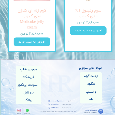
سرم رتینول 1%
کرم ژله ای کلاژن
مدی کیوب
مدی کیوب
Medicube jelly
۲,۸۹۰,۰۰۰ تومان
cream
افزودن به سبد خرید
۳,۵۸۰,۰۰۰ تومان
افزودن به سبد خرید
شبکه های مجازی
هورین شاپ
اینستاگرام
فروشگاه
تلگرام
سوالات پرتکرار
واتساپ
پروفایل
بله
وبلاگ