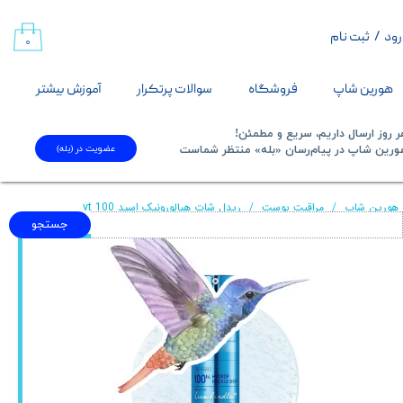
رود
/
ثبت نام
حساب کاربری من
۰
تغییر گذر واژه
هورین شاپ
فروشگاه
سوالات پرتکرار
آموزش بیشتر
سفارشات
 روز ارسال داریم، سریع و مطمئن!
عضویت در (بله)
​​​​​هورین شاپ در پیام‌رسان «بله» منتظر شماست​​​​​​​
خروج از حساب کاربری
هورین شاپ
مراقبت پوست
ریدل شات هیالورونیک اسید 100 vt
جستجو