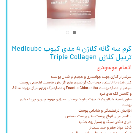
کرم سه گانه کلاژن 4 مدی کیوب Medicube
تریپل کلاژن Triple Collagen
اتمام موجودی
سرشار از کلاژن جهت جوانسازی و حجیم تر شدن پوست
غنی شده با الاستین درجه یک فرانسوی برای افزایش خاصیت ارتجاعی پوست
سرشار از عصاره پوست Enantia Chlorantha و عصاره برگ زیتون برای بهبود منافذ
و کاهش لک های تیره
حاوی اسید هیالورونیک جهت رطوبت رسانی عمیق و بهبود چین و چروک های
پوست
افزایش درخشندگی و شادابی پوست
مناسب برای انواع پوست حتی پوست حساس
دارای بافتی سبک و بسیار زود جذب
فاقد مواد مضر و حساسیت زا