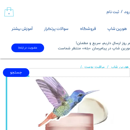
رود
/
ثبت نام
حساب کاربری من
۰
تغییر گذر واژه
هورین شاپ
فروشگاه
سوالات پرتکرار
آموزش بیشتر
سفارشات
 روز ارسال داریم، سریع و مطمئن!
عضویت در (بله)
​​​​​هورین شاپ در پیام‌رسان «بله» منتظر شماست​​​​​​​
خروج از حساب کاربری
هورین شاپ
مراقبت پوست
کرم سه گانه کلاژن 4 مدی کیوب Medicube تریپل کلاژن Triple Collagen
جستجو