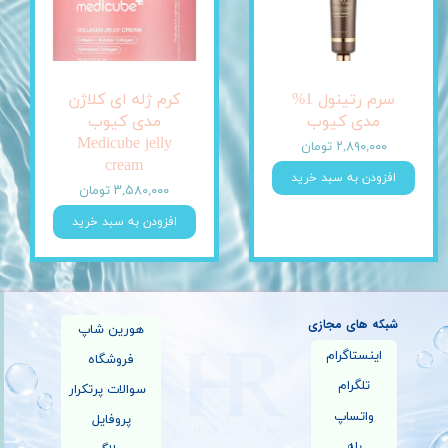
سرم رتینول 1%
کرم ژله ای کلاژن
مدی کیوب
مدی کیوب
Medicube jelly
۲,۸۹۰,۰۰۰ تومان
cream
افزودن به سبد خرید
۳,۵۸۰,۰۰۰ تومان
افزودن به سبد خرید
شبکه های مجازی
هورین شاپ
اینستاگرام
فروشگاه
تلگرام
سوالات پرتکرار
واتساپ
پروفایل
بله