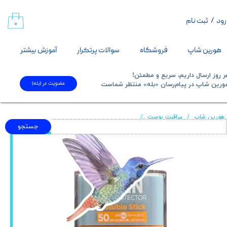
رود
/
ثبت نام
حساب کاربری من
۰
تغییر گذر واژه
هورین شاپ
فروشگاه
سوالات پرتکرار
آموزش بیشتر
سفارشات
 روز ارسال داریم، سریع و مطمئن!
عضویت در (بله)
​​​​​هورین شاپ در پیام‌رسان «بله» منتظر شماست​​​​​​​
خروج از حساب کاربری
هورین شاپ
مراقبت پوست
ضدآفتاب استیکی ایزدین SPF 50 با محافظت بسیار بالا
جستجو