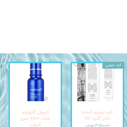
کره جنوبی
کرم ترمیم کننده
آمپول اگزوزوم
دکتر آلتیا 345
شات ٧٥٠٠ مدی
کیوب
۳,۱۵۰,۰۰۰ تومان