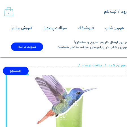
رود
/
ثبت نام
حساب کاربری من
۰
تغییر گذر واژه
هورین شاپ
فروشگاه
سوالات پرتکرار
آموزش بیشتر
سفارشات
 روز ارسال داریم، سریع و مطمئن!
عضویت در (بله)
​​​​​هورین شاپ در پیام‌رسان «بله» منتظر شماست​​​​​​​
خروج از حساب کاربری
هورین شاپ
مراقبت پوست
ضد آفتاب انگور فرودیا | 50 میل FRUDIA green grape sebum control sun gel
جستجو