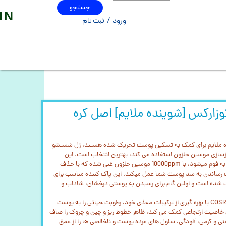
جستجو
IN
ورود
/
ثبت نام
حساب کاربری من
تغییر گذر واژه
سفارشات
خروج از حساب کاربری
ارکس [شوینده ملایم] اصل کره
نده ملایم برای کمک به تسکین پوست تحریک شده هستند، ژل شستشو
زسازی موسین حلزون استفاده می کند، بهترین انتخاب است. این
شوینده ژلی که در تماس با آب تبدیل به فوم میشود، با 10000ppm موسین حلزون غنی شده که با حذف
ب رساندن به سد پوست شما عمل میکند. این پاک کننده مناسب برای
شده است و اولین گام برای رسیدن به پوستی درخشان، شاداب و
ژل شستشو موسین حلزون کوزارکس COSRX با بهره گیری از ترکیبات مغذی خود، رطوبت حیاتی را به پوست
ش خاصیت ارتجاعی کمک می کند، ظاهر خطوط ریز و چین و چروک را صاف
غنی و کرمی، آلودگی، سلول های مرده پوست و ناخالصی ها را از عمق