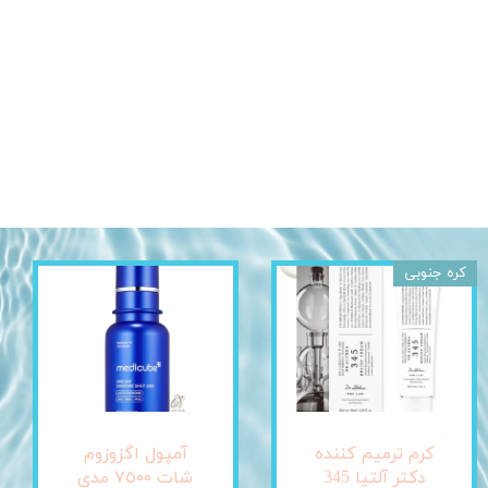
کره جنوبی
کرم ترمیم کننده
آمپول اگزوزوم
دکتر آلتیا 345
شات ٧٥٠٠ مدی