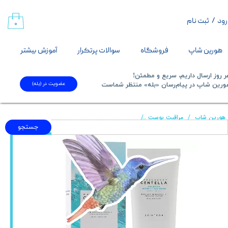
رود
/
ثبت نام
حساب کاربری من
۰
تغییر گذر واژه
هورین شاپ
فروشگاه
سوالات پرتکرار
آموزش بیشتر
سفارشات
 روز ارسال داریم، سریع و مطمئن!
عضویت در (بله)
​​​​​هورین شاپ در پیام‌رسان «بله» منتظر شماست​​​​​​​
خروج از حساب کاربری
هورین شاپ
مراقبت پوست
کرم ضدآفتاب مناسب انواع پوست هیالو سیکا اسکین 1004 با حجم 50 میل
جستجو