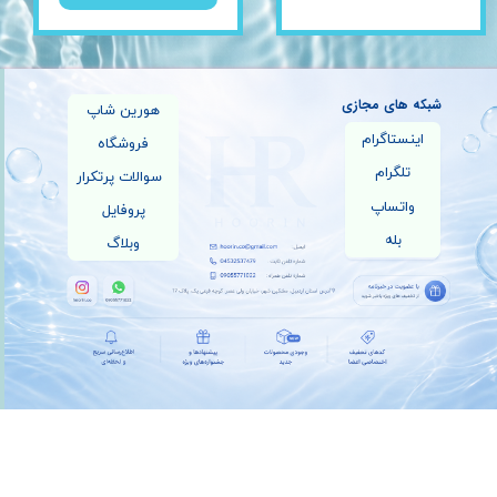
شبکه های مجازی
هورین شاپ
اینستاگرام
فروشگاه
تلگرام
سوالات پرتکرار
واتساپ
پروفایل
بله
وبلاگ