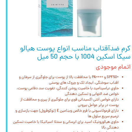
کرم ضدآفتاب مناسب انواع پوست هیالو
سیکا اسکین 1004 با حجم 50 میل
اتمام موجودی
+SPF50 و ++++PA با محافظت بالا از پوست برای جلوگیری از سرطان و
آفتاب سوختگی، ایجاد لک و چروک های پوستی
حاوی نیاسینامید با خاصیت روشن کنندگی، تقویت سد دفاعی پوست،
خواص ضد التهابی و تسکین دهندگی
دارای خواص آنتی اکسیدانی قوی برای جلوگیری از پیری و محافظت از
پوست در برابر عوامل بیرونی
دارای فرمولاسیونی با فرم خالص ویتامین E (توکوفرول) جهت بازسازی و
ترمیم سریع سلول ها
حاوی هیالورونیک اسید برای آبرسانی و سنتلا آسیاتیکا با خاصیت تسکین
دهندگی بالا