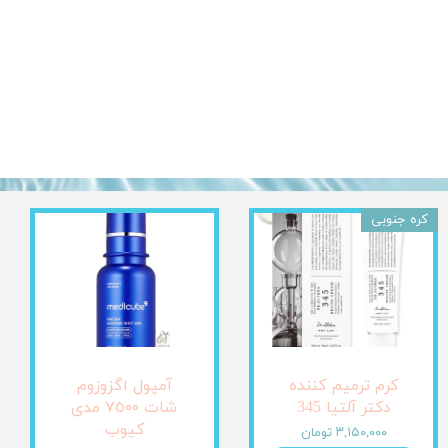
کره جنوبی
کرم ترمیم کننده
آمپول اگزوزوم
دکتر آلتیا 345
شات ٧٥٠٠ مدی
کیوب
۳,۱۵۰,۰۰۰ تومان