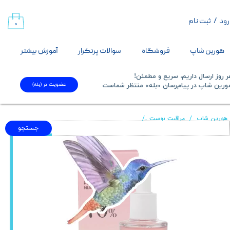
رود
/
ثبت نام
حساب کاربری من
۰
تغییر گذر واژه
هورین شاپ
فروشگاه
سوالات پرتکرار
آموزش بیشتر
سفارشات
 روز ارسال داریم، سریع و مطمئن!
عضویت در (بله)
​​​​​هورین شاپ در پیام‌رسان «بله» منتظر شماست​​​​​​​
خروج از حساب کاربری
هورین شاپ
مراقبت پوست
سرم روشن کننده نیاسینامید آنوا حاوی عصاره هلو Anua Peach 70% Niacin Serum 30ml
جستجو