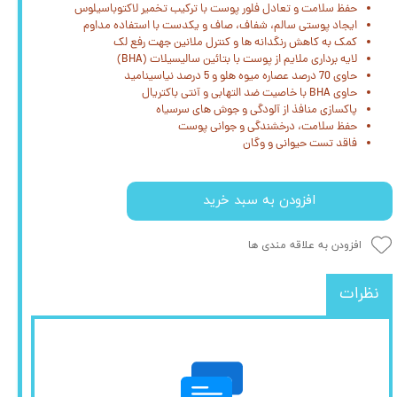
حفظ سلامت و تعادل فلور پوست با ترکیب تخمیر لاکتوباسیلوس
ایجاد پوستی سالم، شفاف، صاف و یکدست با استفاده مداوم
کمک به کاهش رنگدانه ها و کنترل ملانین جهت رفع لک
لایه برداری ملایم از پوست با بتائین سالیسیلات (BHA)
حاوی 70 درصد عصاره میوه هلو و 5 درصد نیاسینامید
حاوی BHA با خاصیت ضد التهابی و آنتی باکتریال
پاکسازی منافذ از آلودگی و جوش های سرسیاه
حفظ سلامت، درخشندگی و جوانی پوست
فاقد تست حیوانی و وگان
افزودن به سبد خرید
افزودن به علاقه مندی ها
نظرات