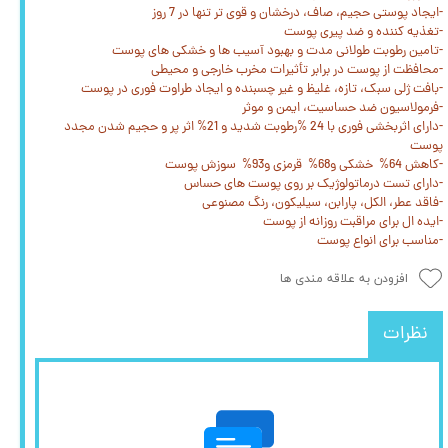
-ایجاد پوستی حجیم، صاف، درخشان و قوی تر تنها در 7 روز
-تغذیه کننده و ضد پیری پوست
-تامین رطوبت طولانی مدت و بهبود آسیب ها و خشکی های پوست
-محافظت از پوست در برابر تأثیرات مخرب خارجی و محیطی
-بافت ژلی سبک، تازه، غلیظ و غیر چسبنده و ایجاد طراوت فوری در پوست
-فرمولاسیون ضد حساسیت، ایمن و موثر
-دارای اثربخشی فوری با 24 %رطوبت شدید و 21% اثر پر و حجیم شدن مجدد
پوست
-کاهش 64% خشکی و68% قرمزی و93% سوزش پوست
-دارای تست درماتولوژیک بر روی پوست های حساس
-فاقد عطر، الکل، پارابن، سیلیکون، رنگ مصنوعی
-ایده ال برای مراقبت روزانه از پوست
-مناسب برای انواع پوست
افزودن به علاقه مندی ها
نظرات