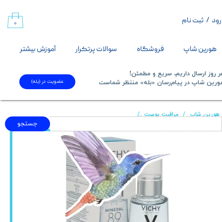
رود
/
ثبت نام
حساب کاربری من
۰
تغییر گذر واژه
هورین شاپ
فروشگاه
سوالات پرتکرار
آموزش بیشتر
سفارشات
 روز ارسال داریم، سریع و مطمئن!
عضویت در (بله)
​​​​​هورین شاپ در پیام‌رسان «بله» منتظر شماست​​​​​​​
خروج از حساب کاربری
هورین شاپ
مراقبت پوست
سرم آبرسان و تقویت کننده پوستی مینرال ۸۹ویشی
جستجو