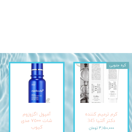
کره جنوبی
کرم ترمیم کننده
آمپول اگزوزوم
دکتر آلتیا 345
شات ٧٥٠٠ مدی
کیوب
۳,۱۵۰,۰۰۰ تومان