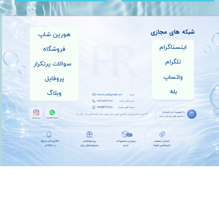
شبکه های مجازی
هورین شاپ
اینستاگرام
فروشگاه
تلگرام
سوالات پرتکرار
واتساپ
پروفایل
بله
وبلاگ