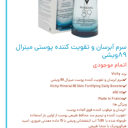
سرم آبرسان و تقویت کننده پوستی مینرال
۸۹ویشی
اتمام موجودی
برند Vichy
✔️سرم آبرسان و تقویت کننده پوست مینرال 89 ویشی
✔️Vichy Mineral 89 Skin Fortifying Daily Booster
✔️e50 ml
✔️Made in France
ویژگی ها:
-آبرسان و مرطوب کننده فوق العاده پوست
-تقویت کننده و ترمیم سد محافظ طبیعی پوست از اولین بار استفاده
-فرموله شده با 89% آب آتشفشانی ویشی با 15 ماده معدنی ضروری، اسید
هیالورونیک با منشا طبیعی