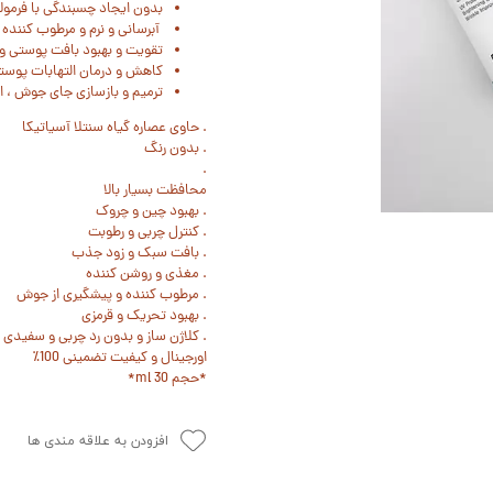
بدون ایجاد چسبندگی با فرمو
آبرسانی و نرم و مرطوب کنند
تقویت و بهبود بافت پوستی و
کاهش و درمان التهابات پوست
ترمیم و بازسازی جای جوش ، 
. حاوی عصاره گیاه سنتلا آسیاتیکا
. بدون رنگ
.
محافظت بسیار بالا
. بهبود چین و چروک
. کنترل چربی و رطوبت
. بافت سبک و زود جذب
. مغذی و روشن کننده
. مرطوب کننده و پیشگیری از جوش
. بهبود تحریک و قرمزی
. کلاژن ساز و بدون رد چربی و سفیدی
اورجینال و کیفیت تضمینی 100٪؜
*حجم 30 ml*
افزودن به علاقه مندی ها