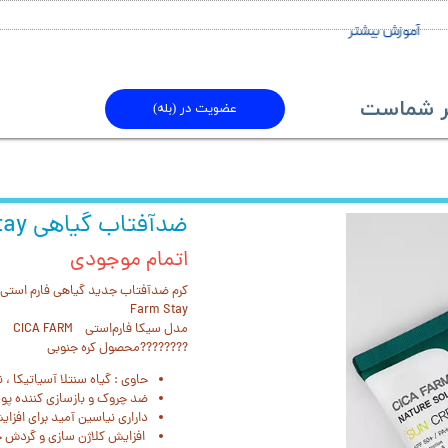
آموزش بیشتر
ماست​​​​​​​
عضویت در (بله)
ضدآفتاب گیاهی cia farm stay
اتمام موجودی
کرم ضدآفتاب جدید گیاهی فارم استی
Farm Stay
مدل سیکا فارم‌‌استی CICA FARM
????????محصول کره جنوبی
حاوی : گیاه سنتلا آسیاتیکا ،
ضد چروک و بازسازی کننده پ
داراری نیاسین آمید برای اف
افزایش کلاژن سازی و گردش 