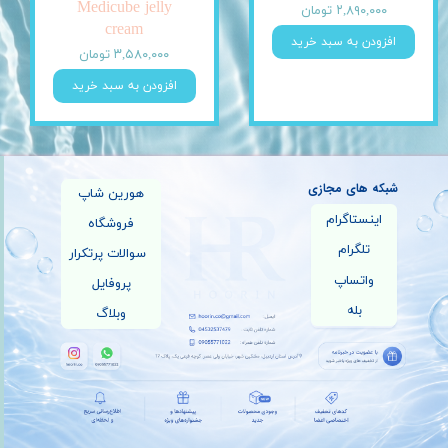
Medicube jelly
۲,۸۹۰,۰۰۰ تومان
cream
افزودن به سبد خرید
۳,۵۸۰,۰۰۰ تومان
افزودن به سبد خرید
شبکه های مجازی
هورین شاپ
اینستاگرام
فروشگاه
تلگرام
سوالات پرتکرار
واتساپ
پروفایل
بله
وبلاگ