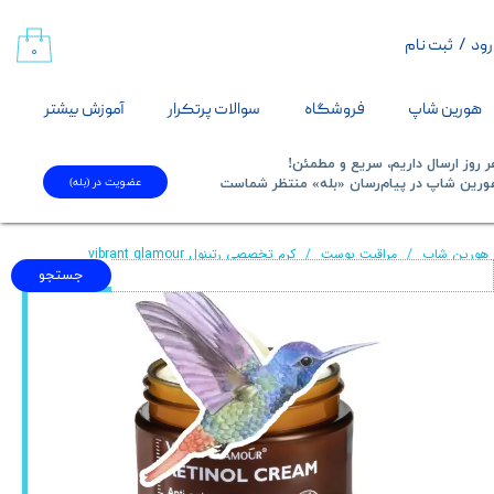
رود
/
ثبت نام
حساب کاربری من
۰
تغییر گذر واژه
هورین شاپ
فروشگاه
سوالات پرتکرار
آموزش بیشتر
سفارشات
 روز ارسال داریم، سریع و مطمئن!
عضویت در (بله)
​​​​​هورین شاپ در پیام‌رسان «بله» منتظر شماست​​​​​​​
خروج از حساب کاربری
هورین شاپ
مراقبت پوست
کرم تخصصی رتینول vibrant glamour
جستجو