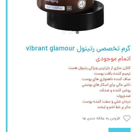
کرم تخصصی رتینول vibrant glamour
اتمام موجودی
کلاژن سازي از بارزترين ويژكي رتينول هست
ترميم كننده بافت پوست
صاف كننده ناهمواري هاي پوست
تاثير عالي براي اسكار هاي پوستي
روشن كننده و ضدلك
ضدچروك
درمان شلي و سفت كننده پوست
ماثر بر خط اخم و لبخند
افزودن به علاقه مندی ها