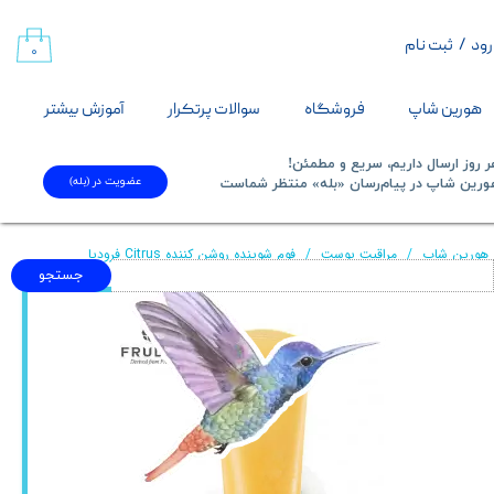
رود
/
ثبت نام
حساب کاربری من
۰
تغییر گذر واژه
هورین شاپ
فروشگاه
سوالات پرتکرار
آموزش بیشتر
سفارشات
 روز ارسال داریم، سریع و مطمئن!
عضویت در (بله)
​​​​​هورین شاپ در پیام‌رسان «بله» منتظر شماست​​​​​​​
خروج از حساب کاربری
هورین شاپ
مراقبت پوست
فوم شوینده روشن کننده Citrus فرودیا
جستجو