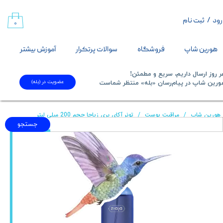
رود
/
ثبت نام
حساب کاربری من
۰
تغییر گذر واژه
هورین شاپ
فروشگاه
سوالات پرتکرار
آموزش بیشتر
سفارشات
 روز ارسال داریم، سریع و مطمئن!
عضویت در (بله)
​​​​​هورین شاپ در پیام‌رسان «بله» منتظر شماست​​​​​​​
خروج از حساب کاربری
هورین شاپ
مراقبت پوست
تونر آکای بری زیاجا حجم 200 میلی لیتر
جستجو