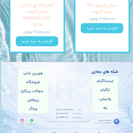
سرم رتینول 1%
کرم ژله ای کلاژن
مدی کیوب
مدی کیوب
Medicube jelly
۲,۸۹۰,۰۰۰ تومان
cream
افزودن به سبد خرید
۳,۵۸۰,۰۰۰ تومان
افزودن به سبد خرید
شبکه های مجازی
هورین شاپ
اینستاگرام
فروشگاه
تلگرام
سوالات پرتکرار
واتساپ
پروفایل
بله
وبلاگ