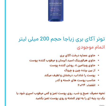
تونر آکای بری زیاجا حجم 200 میلی لیتر
اتمام موجودی
حاوی عصاره درخت آکای بری
حاوی هیالورینک اسید،آبرسان و مرطوب کننده پوست
حاوی ویتامین c، روشن کننده پوست
از بین برنده چین و چروک
پوست را شاداب، درخشان و لطیف میکند
مناسب پوست های خسته و کدر
انقضاء: ۲۰۲۴
نحوه مصرف :صبح و شب، روی پوست تمیز و کمی مرطوب اسپری شود یا
یک
پد پنبه ای را به تونر اغشته و روی پوست تمیز بکشید