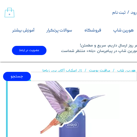
رود
/
ثبت نام
حساب کاربری من
۰
تغییر گذر واژه
هورین شاپ
فروشگاه
سوالات پرتکرار
آموزش بیشتر
سفارشات
 روز ارسال داریم، سریع و مطمئن!
عضویت در (بله)
​​​​​هورین شاپ در پیام‌رسان «بله» منتظر شماست​​​​​​​
خروج از حساب کاربری
هورین شاپ
مراقبت پوست
ژل اسکراب آکای بری زیاجا
جستجو