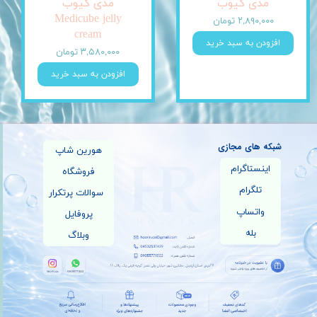
مدی کیوب
مدی کیوب
Medicube jelly
۲,۸۹۰,۰۰۰ تومان
cream
افزودن به سبد خرید
۳,۵۸۰,۰۰۰ تومان
افزودن به سبد خرید
شبکه های مجازی
هورین شاپ
اینستاگرام
فروشگاه
تلگرام
سوالات پرتکرار
واتساپ
پروفایل
بله
وبلاگ