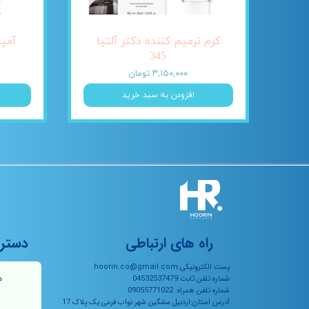
کرم ترمیم کننده دکتر آلتیا
345
۳,۱۵۰,۰۰۰ تومان
افزودن به سبد خرید
راه های ارتباطی
دستر
پست الکترونیکی:hoorin.co@gmail.com
ه
شماره تلفن ثابت:04532537479
شماره تلفن همراه: 09055771022
آدرس استان:اردبیل مشگین شهر نواب فرعی یک پلاک 17