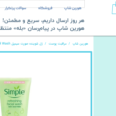
هورین شاپ
فروشگاه
سوالات پرتکرار
هر روز ارسال داریم، سریع و مطمئن!
​​​​​​​هورین شاپ در پیام‌رسان «بله» منتظر ش
هورین شاپ
مراقبت پوست
ژل شوینده صورت سیمپل Simple Refreshing Facial Gel Wash