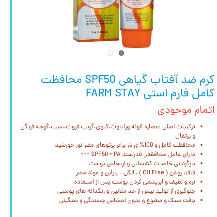
کرم ضد آفتاب گیاهی SPF50 محافظت
کامل فارم استی FARM STAY
اتمام موجودی
ترکیبات اصلی :عصاره آلوئه ورا،توت،کیوی،گریپ فروت،سیب،گوجه فرنگی
و پرتقال
محافظت کامل و 100% ی در برابر پرتوهای مضر نور خورشید
دارای عامل محافظتی قدرتمند SPF50 + PA +++
بازگردانی خاصیت کشسانی و ارتجاعی پوست
فاقد روغن ( Oil Free ) ، الکل ، پارابن و مواد مضر
نرم و لطیف و ابریشمی کردن پوست پس از استفاده
جلوگیری از تولید بیش از حد ملانین و رنگدانه های پوستی
بافت سبک و مطبوع و بدون احساس چسندگی و سنگینی