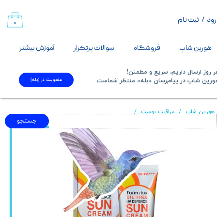
رود
/
ثبت نام
حساب کاربری من
۰
تغییر گذر واژه
هورین شاپ
فروشگاه
سوالات پرتکرار
آموزش بیشتر
سفارشات
 روز ارسال داریم، سریع و مطمئن!
عضویت در (بله)
​​​​​هورین شاپ در پیام‌رسان «بله» منتظر شماست​​​​​​​
خروج از حساب کاربری
هورین شاپ
مراقبت پوست
کرم ضد آفتاب گیاهی SPF50 محافظت کامل فارم استی FARM STAY
جستجو