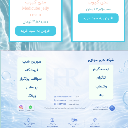
مدی کیوب
مدی کیوب
Medicube jelly
۲,۸۹۰,۰۰۰ تومان
cream
افزودن به سبد خرید
۳,۵۸۰,۰۰۰ تومان
افزودن به سبد خرید
شبکه های مجازی
هورین شاپ
اینستاگرام
فروشگاه
تلگرام
سوالات پرتکرار
واتساپ
پروفایل
بله
وبلاگ