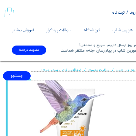
رود
/
ثبت نام
حساب کاربری من
۰
تغییر گذر واژه
هورین شاپ
فروشگاه
سوالات پرتکرار
آموزش بیشتر
سفارشات
 روز ارسال داریم، سریع و مطمئن!
عضویت در (بله)
​​​​​هورین شاپ در پیام‌رسان «بله» منتظر شماست​​​​​​​
خروج از حساب کاربری
هورین شاپ
مراقبت پوست
ضدافتاب کنترل سبوم سینوز
جستجو