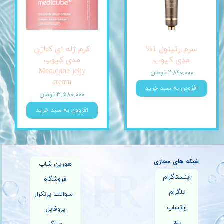
سرم رتینول 1%
کرم ژله ای کلاژن
مدی کیوب
مدی کیوب
Medicube jelly
۲,۸۹۰,۰۰۰ تومان
cream
افزودن به سبد خرید
۳,۵۸۰,۰۰۰ تومان
افزودن به سبد خرید
شبکه های مجازی
هورین شاپ
اینستاگرام
فروشگاه
تلگرام
سوالات پرتکرار
واتساپ
پروفایل
بله