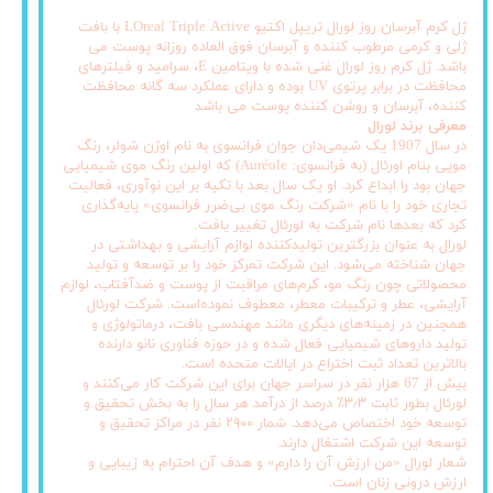
ژل کرم آبرسان روز لورال تریپل اکتیو LOreal Triple Active با بافت
ژلی و کرمی مرطوب کننده و آبرسان فوق العاده روزانه پوست می
باشد. ژل کرم روز لورال غنی شده با ویتامین E، سرامید و فیلترهای
محافظت در برابر پرتوی UV بوده و دارای عملکرد سه گانه محافظت
کننده، آبرسان و روشن کننده پوست می باشد
معرفی برند لورال
در سال 1907 یک شیمی‌دان جوان فرانسوی به نام اوژن شولر، رنگ
مویی بنام اورئال (به فرانسوی: Auréole) که اولین رنگ موی شیمیایی
جهان بود را ابداع کرد. او یک سال بعد با تکیه بر این نوآوری، فعالیت
تجاری خود را با نام «شرکت رنگ موی بی‌ضرر فرانسوی» پایه‌گذاری
کرد که بعدها نام شرکت به لورئال تغییر یافت.
لورال به عنوان بزرگترین تولیدکننده لوازم آرایشی و بهداشتی در
جهان شناخته می‌شود. این شرکت تمرکز خود را بر توسعه و تولید
محصولاتی چون رنگ مو، کرم‌های مراقبت از پوست و ضدآفتاب، لوازم
آرایشی، عطر و ترکیبات معطر، معطوف نموده‌است. شرکت لورئال
همچنین در زمینه‌های دیگری مانند مهندسی بافت، درماتولوژی و
تولید داروهای شیمیایی فعال شده و در حوزه فناوری نانو دارنده
بالاترین تعداد ثبت اختراع در ایالات متحده است.
بیش از 67 هزار نفر در سراسر جهان برای این شرکت کار می‌کنند و
لورئال بطور ثابت ۳٫۳٪ درصد از درآمد هر سال را به بخش تحقیق و
توسعه خود اختصاص می‌دهد. شمار ۲۹۰۰ نفر در مراکز تحقیق و
توسعه این شرکت اشتغال دارند.
شعار لورال «من ارزش آن را دارم» و هدف آن احترام به زیبایی و
ارزش درونی زنان است.