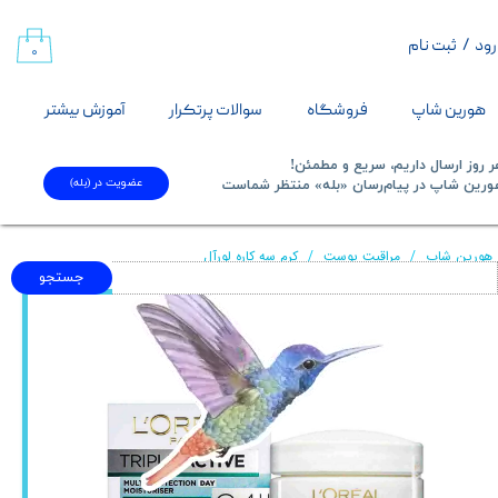
رود
/
ثبت نام
حساب کاربری من
۰
تغییر گذر واژه
هورین شاپ
فروشگاه
سوالات پرتکرار
آموزش بیشتر
سفارشات
 روز ارسال داریم، سریع و مطمئن!
عضویت در (بله)
​​​​​هورین شاپ در پیام‌رسان «بله» منتظر شماست​​​​​​​
خروج از حساب کاربری
هورین شاپ
مراقبت پوست
کرم سه کاره لورآل
جستجو