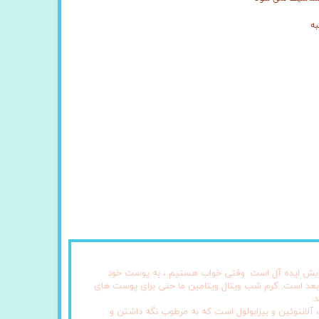
به
 آرایش ایده آل است. وقتی خواب هستیم ، به پوست خود
 بعد است. کرم شب ویتال ویتامین ما حتی برای پوست های
.
خاص مرطوب کننده و سبک با جذب سریع ما حاوی پرو ویتامین B5 ، ویتامین E ، ویتامین F ، گلیسیرین ، آلانتوئین و بیزابولول است که به مرطوب نگه داشتن و