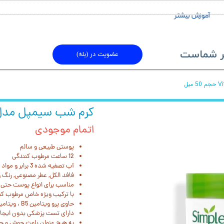
آموزش بیشتر
ماست​​​​​​​
عضویت در (بله)
کرم شب سیمپل مدل Vital Vitamin حجم 50 
اتمام موجودی
پوستی طبیعی و سالم
12 ساعت مرطوب کنندگی
آب تصفیه شده 3 برابر و مواد حاوی (گلیسیرین و بیزابولول)
فافد الکل, عطر مصنوعی, رنگ
مناسب برای انواع پوست حت
با ترکیب ویژه خاص مرطوب ک
حاوی پرو ویتامین B5 ، ویتامین E ، ویتامین F ، گلیسیرین ، آلانتوئین و بیزابولول
دارای تست پزشکی بدون ایج
به هیچ عنوان باعث جوش و 