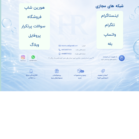
شبکه های مجازی
هورین شاپ
اینستاگرام
فروشگاه
تلگرام
سوالات پرتکرار
واتساپ
پروفایل
بله
وبلاگ