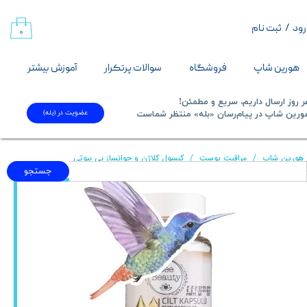
رود
/
ثبت نام
حساب کاربری من
۰
تغییر گذر واژه
هورین شاپ
فروشگاه
سوالات پرتکرار
آموزش بیشتر
سفارشات
 روز ارسال داریم، سریع و مطمئن!
عضویت در (بله)
​​​​​هورین شاپ در پیام‌رسان «بله» منتظر شماست​​​​​​​
خروج از حساب کاربری
هورین شاپ
مراقبت پوست
کپسول کلاژن و جوانساز بی بیوتی
جستجو