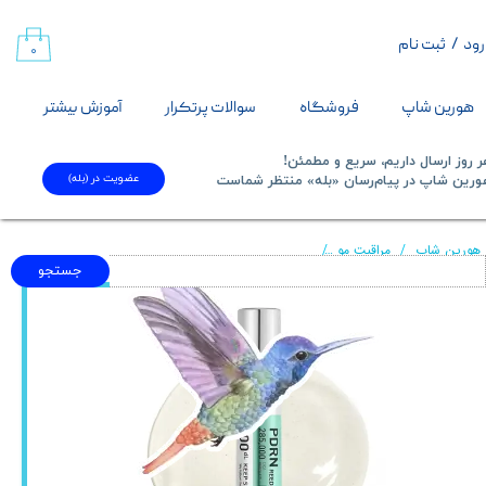
رود
/
ثبت نام
حساب کاربری من
۰
تغییر گذر واژه
هورین شاپ
فروشگاه
سوالات پرتکرار
آموزش بیشتر
سفارشات
 روز ارسال داریم، سریع و مطمئن!
عضویت در (بله)
​​​​​هورین شاپ در پیام‌رسان «بله» منتظر شماست​​​​​​​
خروج از حساب کاربری
هورین شاپ
مراقبت مو
سرم آمپول ضد ریزش و تقویت مو ریدل شات Vt Reedle Shot Hair Ampoue 15Ml
جستجو