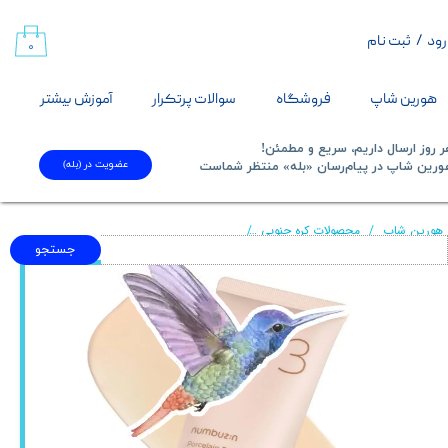
رود
/
ثبت نام
حساب کاربری من
۰
تغییر گذر واژه
هورین شاپ
فروشگاه
سوالات پرتکرار
آموزش بیشتر
سفارشات
 روز ارسال داریم، سریع و مطمئن!
عضویت در (بله)
​​​​​هورین شاپ در پیام‌رسان «بله» منتظر شماست​​​​​​​
خروج از حساب کاربری
هورین شاپ
محصولات کره جنوبی
کرم ضدآفتاب رنگی نامبوزین مدل Tone Up Beige
جستجو