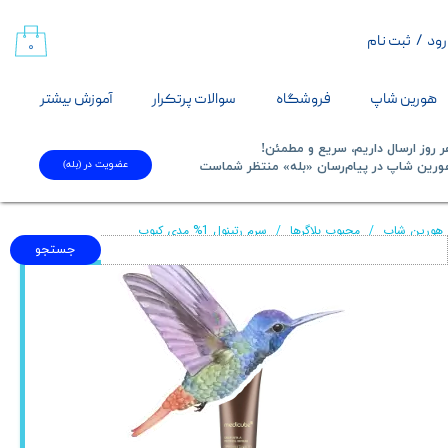
رود
/
ثبت نام
حساب کاربری من
۰
تغییر گذر واژه
هورین شاپ
فروشگاه
سوالات پرتکرار
آموزش بیشتر
سفارشات
 روز ارسال داریم، سریع و مطمئن!
عضویت در (بله)
​​​​​هورین شاپ در پیام‌رسان «بله» منتظر شماست​​​​​​​
خروج از حساب کاربری
هورین شاپ
محبوب بلاگرها
سرم رتینول 1% مدی کیوب
جستجو