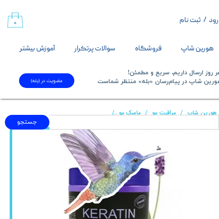
رود
/
ثبت نام
حساب کاربری من
۰
تغییر گذر واژه
هورین شاپ
فروشگاه
سوالات پرتکرار
آموزش بیشتر
سفارشات
 روز ارسال داریم، سریع و مطمئن!
عضویت در (بله)
​​​​​هورین شاپ در پیام‌رسان «بله» منتظر شماست​​​​​​​
خروج از حساب کاربری
هورین شاپ
مراقبت مو
ماسک مو
ماسک مو کراتین لوندر 500 میل Keratin Hair Care Balance Hair mask
جستجو