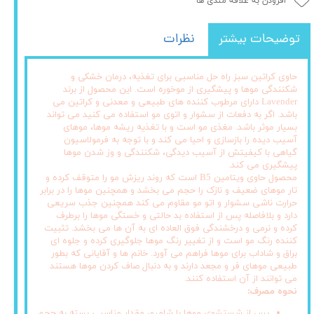
افزودن به علاقه مندی ها
توضیحات بیشتر
نظرات
حاوی کراتین سبز راه حل مناسبی برای تغذیه، درمان خشکی و
شکنندگی موها و پیشگیری از موخوره است. این محصول از برند
Lavender دارای مرطوب کننده های طبیعی و معدنی و کراتین می
باشد. اگر به دفعات از سشوار و اتوی مو استفاده می کنید می تواند
بسیار موثر باشد. مغذی مو است و با تغذیه ریشه موها، موهای
آسیب دیده را بازسازی و احیا می کند و با توجه به فرمولاسیون
گیاهی با کیفیتش از آسیب دیدگی، شکنندگی و وز شدن موها
پیشگیری می کند.
محصول حاوی ویتامین B5 است که روند ریزش مو را متوقف کرده و
تار موهای ضعیف و نازک را حجم می بخشد و همچنین موها را در برابر
حرارت ناشی سشوار و اتو مو مقاوم می کند همچنین جذب سریعی
دارد و بلافاصله پس از استفاده بد حالتی و خستگی موها را برطرف
کرده و نرمی و درخشندگی فوق العاده ای به آن ها می بخشد. تثبیت
کننده رنگ مو است و از تغییر رنگ موها جلوگیری کرده و جلوه ای
براق و شاداب برای موها فراهم می آورد. خانم ها و آقایانی که بطور
طبیعی موهای فر و مجعد دارند و به دنبال صاف کردن موها هستند
می توانند از آن استفاده کنند.
نحوه مصرف:
پس از شستشوی موها با شامپو، مقدار مناسبی بسته به حجم