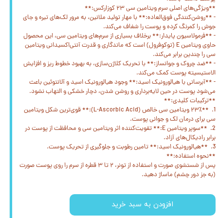
**ویژگی‌های اصلی سرم ویتامین سی ۲۳ کوزارکس:**
- **روشن‌کنندگی فوق‌العاده:** با مهار تولید ملانین، به مرور لک‌های تیره و جای
جوش را کمرنگ کرده و پوست را شفاف می‌کند.
- **فرمولاسیون پایدار:** برخلاف بسیاری از سرم‌های ویتامین سی، این محصول
حاوی ویتامین E (توکوفرول) است که ماندگاری و قدرت آنتی‌اکسیدانی ویتامین
سی را چندین برابر می‌کند.
- **ضد چروک و جوانساز:** با تحریک کلاژن‌سازی، به بهبود خطوط ریز و افزایش
الاستیسیته پوست کمک می‌کند.
- **آبرسانی با هیالورونیک اسید:** وجود هیالورونیک اسید و آلانتوئین باعث
می‌شود پوست در حین لایه‌برداری و روشن شدن، دچار خشکی و التهاب نشود.
**ترکیبات کلیدی:**
1. **۲۳٪ ویتامین سی خالص (L-Ascorbic Acid):** قوی‌ترین شکل ویتامین
سی برای درمان لک و جوانی پوست.
2. **سوپر ویتامین E:** تقویت‌کننده اثر ویتامین سی و محافظت از پوست در
برابر رادیکال‌های آزاد.
3. **هیالورونیک اسید:** تامین رطوبت و جلوگیری از تحریک پوست.
**نحوه استفاده:**
پس از شستشوی صورت و استفاده از تونر، ۲ تا ۳ قطره از سرم را روی پوست صورت
(به جز دور چشم) ماساژ دهید.
افزودن به سبد خرید