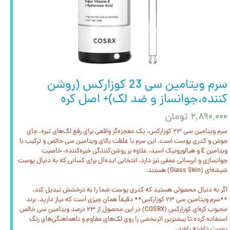
سرم ویتامین سی 23 کوزارکس (روشن
کننده،جوانساز و ضد لک)+ اصل کره
۲,۸۹۰,۰۰۰ تومان
سرم ویتامین سی ۲۳ کوزارکس، یک معجزه‌گر واقعی برای رفع لک‌های تیره، جای
جوش و کدری پوست است. این سرم با غلظت بالای ویتامین سی خالص و ترکیب با
ویتامین E و هیالورونیک اسید، علاوه بر روشن‌کنندگی خیره‌کننده، خاصیت
جوانسازی و آبرسانی عمقی نیز دارد. انتخابی ایده‌آل برای کسانی که به دنبال پوست
شیشه‌ای (Glass Skin) هستند.
اگر به دنبال محصولی هستید که کدری پوست شما را به درخشش تبدیل کند،
**سرم ویتامین سی ۲۳ کوزارکس** دقیقاً همان چیزی است که نیاز دارید. برند
محبوب کره‌ای کوزارکس (COSRX) در این محصول از ۲۳ درصد ویتامین سی خالص
استفاده کرده تا بیشترین اثربخشی را روی لک‌های مقاوم و ناهماهنگی‌های رنگ
پوست داشته باشد.