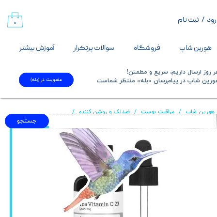
رود
/
ثبت نام
حساب کاربری من
۰
تغییر گذر واژه
هورین شاپ
فروشگاه
سوالات پرتکرار
آموزش بیشتر
سفارشات
 روز ارسال داریم، سریع و مطمئن!
عضویت در (بله)
​​​​​هورین شاپ در پیام‌رسان «بله» منتظر شماست​​​​​​​
خروج از حساب کاربری
هورین شاپ
مراقبت پوست
ضدلک و روشن کننده
سرم ویتامین سی 23 کوزارکس (روشن کننده،جوانساز و ضد لک)+ اصل کره
جستجو