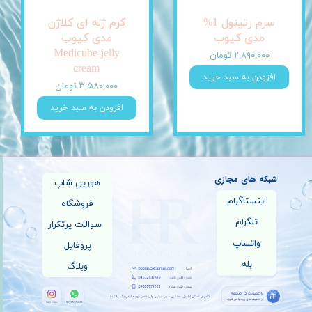
سرم رتینول 1%
کرم ژله ای کلاژن
مدی کیوب
مدی کیوب
Medicube jelly
۲,۸۹۰,۰۰۰ تومان
cream
افزودن به سبد خرید
۳,۵۸۰,۰۰۰ تومان
افزودن به سبد خرید
شبکه های مجازی
هورین شاپ
اینستاگرام
فروشگاه
تلگرام
سوالات پرتکرار
واتساپ
پروفایل
بله
وبلاگ