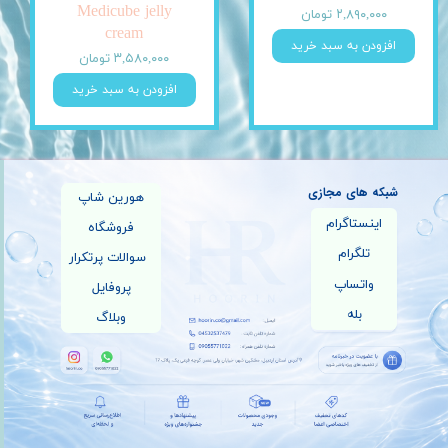
Medicube jelly
۲,۸۹۰,۰۰۰ تومان
cream
افزودن به سبد خرید
۳,۵۸۰,۰۰۰ تومان
افزودن به سبد خرید
شبکه های مجازی
هورین شاپ
اینستاگرام
فروشگاه
تلگرام
سوالات پرتکرار
واتساپ
پروفایل
بله
وبلاگ