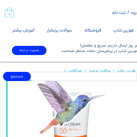
رود
/
ثبت نام
حساب کاربری من
۰
تغییر گذر واژه
هورین شاپ
فروشگاه
سوالات پرتکرار
آموزش بیشتر
سفارشات
 روز ارسال داریم، سریع و مطمئن!
عضویت در (بله)
​​​​​هورین شاپ در پیام‌رسان «بله» منتظر شماست​​​​​​​
خروج از حساب کاربری
هورین شاپ
مراقبت پوست
ضدآفتاب
ضد آفتاب بی رنگ SPF50 وازلین | 50 میل
جستجو