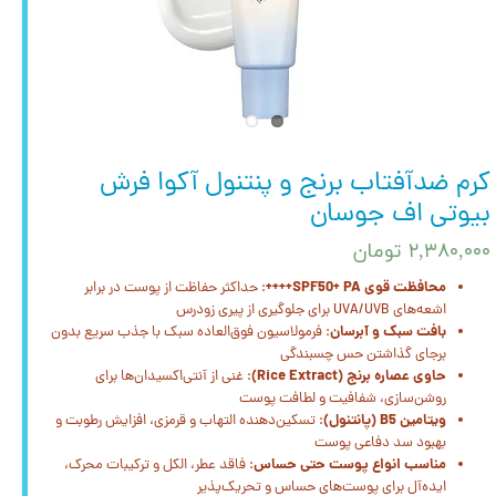
کرم ضدآفتاب برنج و پنتنول آکوا فرش
بیوتی اف جوسان
۲,۳۸۰,۰۰۰ تومان
محافظت قوی SPF50+ PA++++
: حداکثر حفاظت از پوست در برابر
اشعه‌های UVA/UVB برای جلوگیری از پیری زودرس
بافت سبک و آبرسان
: فرمولاسیون فوق‌العاده سبک با جذب سریع بدون
برجای گذاشتن حس چسبندگی
حاوی عصاره برنج (Rice Extract)
: غنی از آنتی‌اکسیدان‌ها برای
روشن‌سازی، شفافیت و لطافت پوست
ویتامین B5 (پانتنول)
: تسکین‌دهنده التهاب و قرمزی، افزایش رطوبت و
بهبود سد دفاعی پوست
مناسب انواع پوست حتی حساس
: فاقد عطر، الکل و ترکیبات محرک،
ایده‌آل برای پوست‌های حساس و تحریک‌پذیر