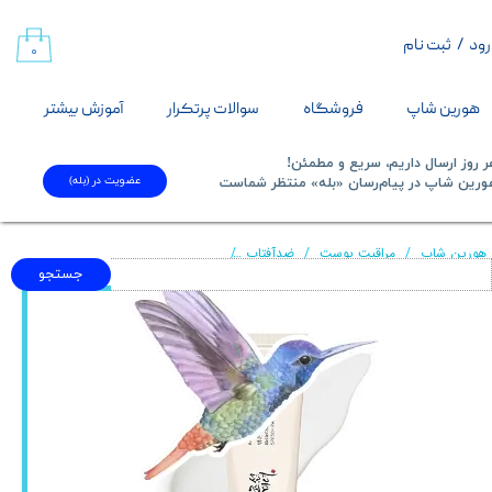
رود
/
ثبت نام
حساب کاربری من
۰
تغییر گذر واژه
هورین شاپ
فروشگاه
سوالات پرتکرار
آموزش بیشتر
سفارشات
 روز ارسال داریم، سریع و مطمئن!
عضویت در (بله)
​​​​​هورین شاپ در پیام‌رسان «بله» منتظر شماست​​​​​​​
خروج از حساب کاربری
هورین شاپ
مراقبت پوست
ضدآفتاب
کرم ضدآفتاب برنج و پنتنول آکوا فرش بی
جستجو