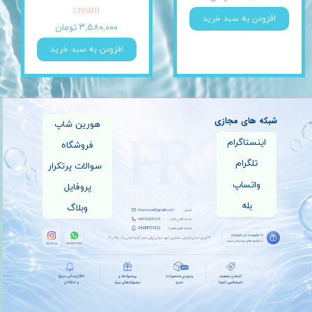
cream
افزودن به سبد خرید
۳,۵۸۰,۰۰۰ تومان
افزودن به سبد خرید
شبکه های مجازی
هورین شاپ
اینستاگرام
فروشگاه
تلگرام
سوالات پرتکرار
واتساپ
پروفایل
بله
وبلاگ