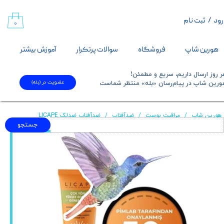
رود
/
ثبت نام
حساب کاربری من
۰
تغییر گذر واژه
هورین شاپ
فروشگاه
سوالات پرتکرار
آموزش بیشتر
سفارشات
 روز ارسال داریم، سریع و مطمئن!
عضویت در (بله)
​​​​​هورین شاپ در پیام‌رسان «بله» منتظر شماست​​​​​​​
خروج از حساب کاربری
هورین شاپ
مراقبت پوست
ضدآفتاب
ضدآفتاب ضدلک LICAPE
جستجو