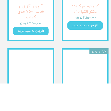
کرم ترمیم کننده
آمپول اگزوزوم
دکتر آلتیا 345
شات ٧٥٠٠ مدی
کیوب
۳,۱۵۰,۰۰۰ تومان
۳,۲۰۰,۰۰۰ تومان
افزودن به سبد خرید
افزودن به سبد خرید
کره جنوبی
سرم رتینول 1%
کرم ژله ای کلاژن
مدی کیوب
مدی کیوب
Medicube jelly
۲,۸۹۰,۰۰۰ تومان
cream